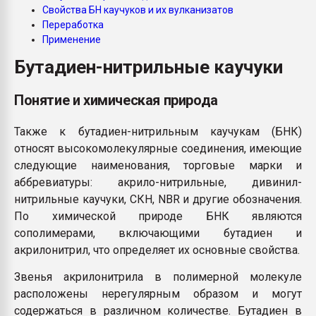
Свойства БН каучуков и их вулканизатов
пластмасс
Переработка
28.07.2026 "Техноникол
Применение
ситуацией на строител
Бутадиен-нитрильные каучуки
ПЕРЕЙТИ НА 
Понятие и химическая природа
Также к бутадиен-нитрильным каучукам (БНК)
относят высокомолекулярные соединения, имеющие
следующие наименования, торговые марки и
аббревиатуры: акрило-нитрильные, дивинил-
нитрильные каучуки, СКН, NBR и другие обозначения.
По химической природе БНК являются
сополимерами, включающими бутадиен и
акрилонитрил, что определяет их основные свойства.
Звенья акрилонитрила в полимерной молекуле
расположены нерегулярным образом и могут
содержаться в различном количестве. Бутадиен в