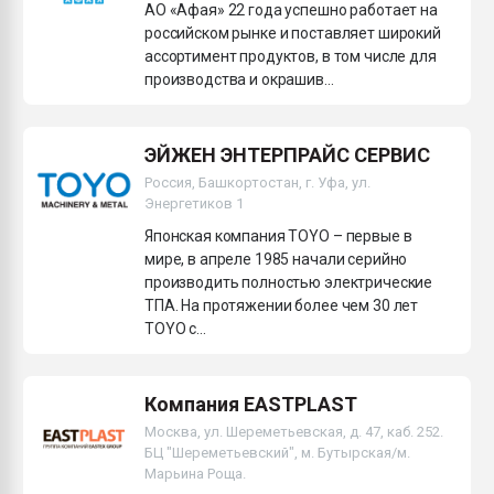
АО «Афая» 22 года успешно работает на
российском рынке и поставляет широкий
ассортимент продуктов, в том числе для
производства и окрашив...
ЭЙЖЕН ЭНТЕРПРАЙС СЕРВИС
Россия, Башкортостан, г. Уфа, ул.
Энергетиков 1
Японская компания TOYO – первые в
мире, в апреле 1985 начали серийно
производить полностью электрические
ТПА. На протяжении более чем 30 лет
TOYO с...
Компания EASTPLAST
Москва, ул. Шереметьевская, д. 47, каб. 252.
БЦ "Шереметьевский", м. Бутырская/м.
Марьина Роща.