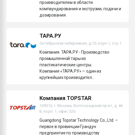
производителем в области
компаундирования и экструзии, подачи и
дозирования.
ТАРА.РУ
Октябрьская набережная, д.10, корп.1, стр.1
Компания ТАРА.РУ - Производство
промышленной тары из
пластикатические центры.
Компания «ТАРА.РУ» — один из
крупнейших производител...
Компания TOPSTAR
109316, г. Москва, Волгоградский пр-кт, д. 46
Б, корп. 1, офис 320
Guangdong Topstar Technology Co., Ltd. –
первое в провинции Гуандун
предприятие по производству