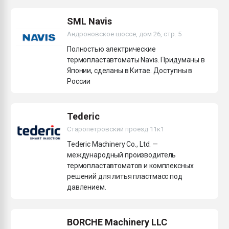
Всё, что касается выду
бутылок
SML Navis
Андроновское шоссе, дом 26, стр. 5
ПЕРЕЙТИ НА 
Полностью электрические
термопластавтоматы Navis. Придуманы в
Японии, сделаны в Китае. Доступны в
России
Tederic
Старопетровский проезд 11к1
Tederic Machinery Co., Ltd. —
международный производитель
термопластавтоматов и комплексных
решений для литья пластмасс под
давлением.
BORCHE Machinery LLC