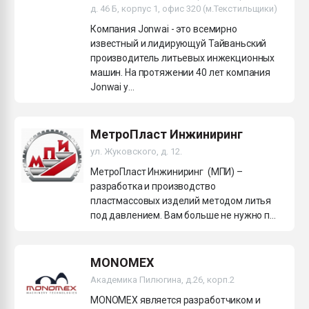
д. 46 Б, корпус 1, офис 320 (м.Текстильщики)
Компания Jonwai - это всемирно
известный и лидирующуй Тайваньский
производитель литьевых инжекционных
машин. На протяжении 40 лет компания
Jonwai у...
МетроПласт Инжиниринг
ул. Жуковского, д. 12.
МетроПласт Инжиниринг (МПИ) –
разработка и производство
пластмассовых изделий методом литья
под давлением. Вам больше не нужно п...
MONOMEX
Академика Пилюгина, д.26, корп.2
MONOMEX является разработчиком и