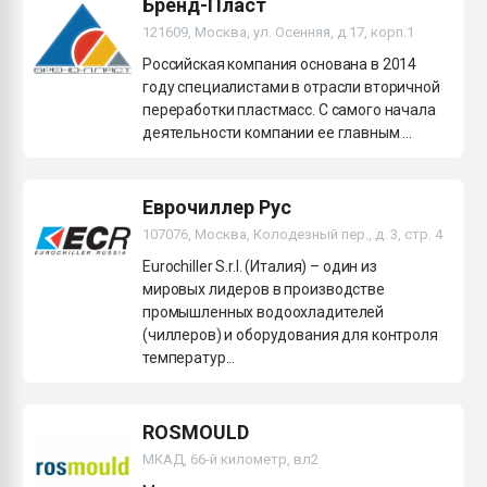
Бренд-Пласт
121609, Москва, ул. Осенняя, д.17, корп.1
Российская компания основана в 2014
году специалистами в отрасли вторичной
переработки пластмасс. С самого начала
деятельности компании ее главным ...
Еврочиллер Рус
107076, Москва, Колодезный пер., д. 3, стр. 4
Eurochiller S.r.l. (Италия) – один из
мировых лидеров в производстве
промышленных водоохладителей
(чиллеров) и оборудования для контроля
температур...
ROSMOULD
МКАД, 66-й километр, вл2