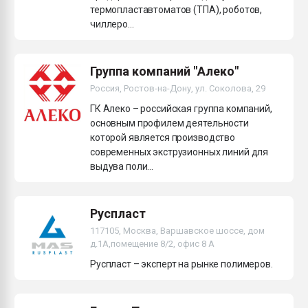
термопластавтоматов (ТПА), роботов,
чиллеро...
Группа компаний "Алеко"
Россия, Ростов-на-Дону, ул. Соколова, 29
ГК Алеко – российская группа компаний,
основным профилем деятельности
которой является производство
современных экструзионных линий для
выдува поли...
Руспласт
117105, Москва, Варшавское шоссе, дом
д.1А,помещение 8/2, офис 8 А
Руспласт – эксперт на рынке полимеров.