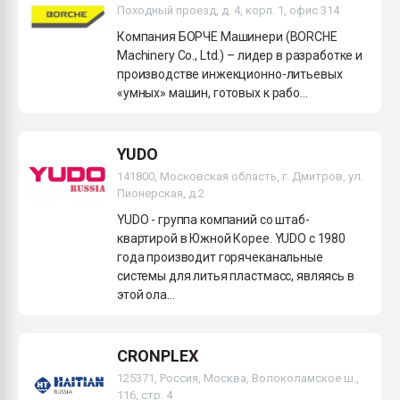
Походный проезд, д. 4, корп. 1, офис 314
Компания БОРЧЕ Машинери (BORCHE
Machinery Co., Ltd.) – лидер в разработке и
производстве инжекционно-литьевых
«умных» машин, готовых к рабо...
YUDO
141800, Московская область, г. Дмитров, ул.
Пионерская, д.2
YUDO - группа компаний со штаб-
квартирой в Южной Корее. YUDO c 1980
года производит горячеканальные
системы для литья пластмасс, являясь в
этой ола...
CRONPLEX
125371, Россия, Москва, Волоколамское ш.,
116, стр. 4