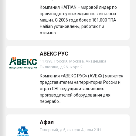
Компания HAITIAN – мировой лидер по
производству инжекционно-литьевых
машин. С 2006 года более 181.000 ТПА
Haitian установлены, работают и
отлично...
АВЕКС РУС
117393, Россия, Москва, Академика
Пилюгина, д.26 , корп.2
Компания «АВЕКС РУС» (AVEXX) является
представителем на территории России и
стран СНГ ведущих итальянских
производителей оборудования для
перерабо...
Афая
Галерный, д.5, литера А, пом.21H