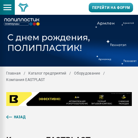
ПЕРЕЙТИ НА ФОРУМ
29.07.2026 ФРП помог 
заводу пластмасс" зах
ППЭ
Помощь в подборе мат
Вакуум-формовочные 
ближайшее подмосковье
Главная
Каталог предприятий
Оборудование
Подмосковье, Москва
Компания EASTPLAST
28.07.2026 Автоматиза
первый план в перераб
пластмасс
28.07.2026 "Техноникол
ситуацией на строител
НАЗАД
Всё, что касается выду
бутылок
Материал поверхности 