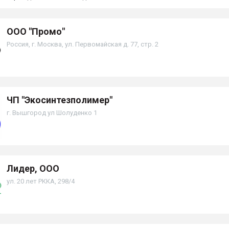
ООО "Промо"
Россия, г. Москва, ул. Первомайская д. 77, стр. 2
ЧП "Экосинтезполимер"
г. Вышгород ул Шолуденко 1
Лидер, ООО
ул. 20 лет РККА, 298/4