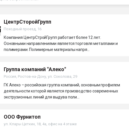
ФОРУМ
ЦентрСторойГрупп
Походный проезд, 16
Компания ЦентрСтройГрупп работает более 12 лет.
Основными направлениями является торговля металлами и
полимерами. Полимерные материалы напря...
Группа компаний "Алеко"
Россия, Ростов-на-Дону, ул. Соколова, 29
ГК Алеко – российская группа компаний, основным профилем
деятельности которой является производство современных
экструзионных линий для выдува поли...
ООО Фурнитоп
ул. Клары Цеткин, 18, 4а, офис на 4 этаже