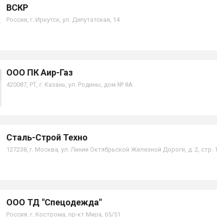
ВСКР
Россия, г. Иркутск, ул. Депутатская, 14
ООО ПК Аир-Газ
420087, РТ, г. Казань, ул. Родины, дом № 8А
Сталь-Строй Техно
127238, г. Москва, ул. Линии Октябрьской Железной Дороги, д. 2, стр. 
ООО ТД "Спецодежда"
Россия, г. Кострома, пр-кт Мира, 65/51