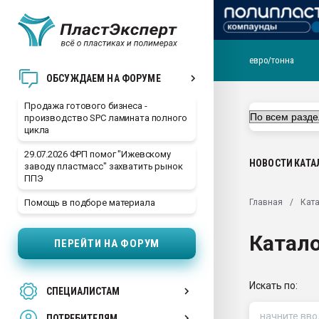
евро/тонна
28.07.2026 Автоматиза
ОБСУЖДАЕМ НА ФОРУМЕ
первый план в перераб
пластмасс
Продажа готового бизнеса -
производство SPC ламината полного
28.07.2026 "Техноникол
цикла
ситуацией на строител
29.07.2026 ФРП помог "Ижевскому
Всё, что касается выду
НОВОСТИ
КАТА
заводу пластмасс" захватить рынок
бутылок
ППЭ
Материал поверхности 
Главная
Ката
Помощь в подборе материала
вакуумного формовани
Продам отходы Компо
Катал
ПЕРЕЙТИ НА ФОРУМ
поликарбоната и АБС-п
Armaloy PC/ABS-1IM че
26.07.2022 "Сибирский т
Искать по:
СПЕЦИАЛИСТАМ
намного дороже
ПОТРЕБИТЕЛЯМ
Профильная литератур