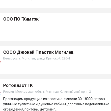
ООО ПО "Химтэк"
СООО Джокей Пластик Могилев
Беларусь, г. Могилев, улица Крупской, 226-4
Ротопласт ГК
Россия, Московская обл., г. Мытищи, Олимпийский пр-т, 2
Производим продукцию из пластика: емкости 30-18000 литров,
уличные туалетные и душевые кабины, дорожные водоналивные
ограждения, понтоны, детские г...