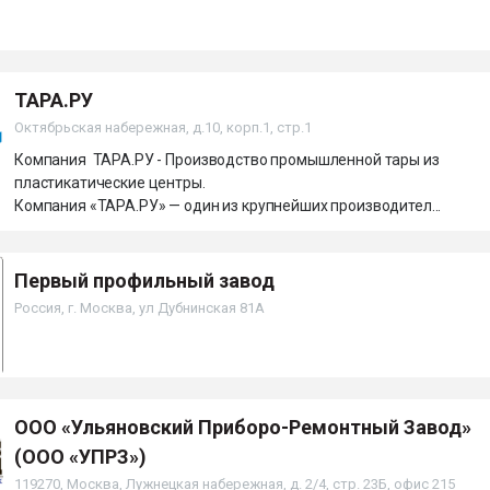
ТАРА.РУ
Октябрьская набережная, д.10, корп.1, стр.1
Компания ТАРА.РУ - Производство промышленной тары из
пластикатические центры.
Компания «ТАРА.РУ» — один из крупнейших производител...
Первый профильный завод
Россия, г. Москва, ул Дубнинская 81А
ООО «Ульяновский Приборо-Ремонтный Завод»
(ООО «УПРЗ»)
119270, Москва, Лужнецкая набережная, д. 2/4, стр. 23Б, офис 215