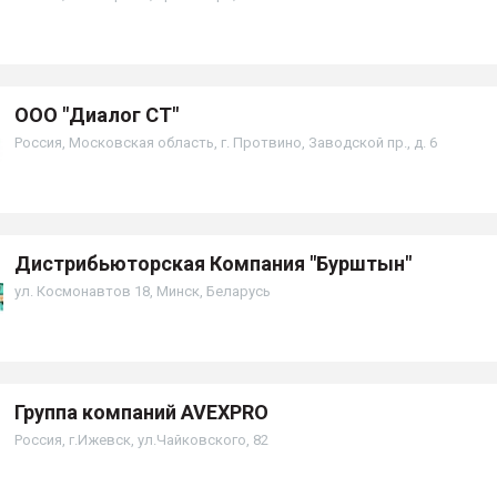
ООО "Диалог СТ"
Россия, Московская область, г. Протвино, Заводской пр., д. 6
Дистрибьюторская Компания "Бурштын"
ул. Космонавтов 18, Минск, Беларусь
Группа компаний AVEXPRO
Россия, г.Ижевск, ул.Чайковского, 82