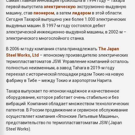
Самая главная инновация произошла в 1994 году – Тахара
первой выпустила
электрическую
экструзионно-выдувную
машину, став
пионером
, а затем
лидером
в этой области.
Сегодня Тахарой выпущено уже более 1.000 электрических
выдувных машин. В 1997-м году состоялся дебют
электрической инжекционно-выдувной машины, в 2002-м –
электрического многослойного станка.
В 2006-м году компания стала принадлежать
The Japan
Steel Works, Ltd
– японскому производителю электрических
термопластавтоматов JSW. Управление компанией осталось
полностью неизменным, а завод Tahara в 2019-м году
переехал с исторической площадки рядом Токио на новую
фабрику в Тибе – между Токио и аэропортом Нарита.
Тахара выпускает по-японски надёжное и качественное
оборудование, которое работает очень стабильно и без
вибраций. Компания обладает множеством технологических
патентов. В России продвижение и сервисное обслуживание
осуществляет компания «Японские Литьевые Машины»,
представительство по термопластавтоматам JSW (Japan
Steel Works).