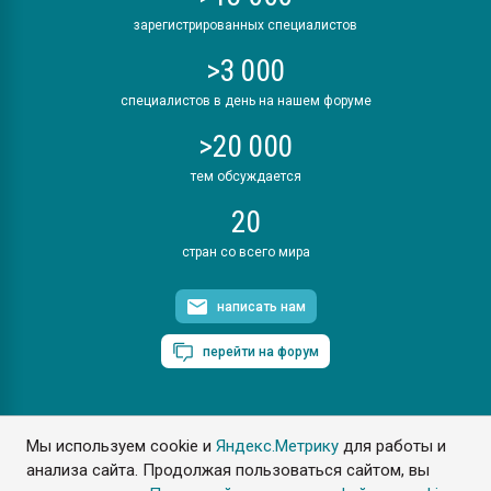
зарегистрированных специалистов
>3 000
специалистов в день на нашем форуме
>20 000
тем обсуждается
20
стран со всего мира
написать нам
перейти на форум
Мы используем cookie и
Яндекс.Метрику
для работы и
ПластЭксперт © 2006. Все права защищены
анализа сайта. Продолжая пользоваться сайтом, вы
Разрешается копирование материалов сайта с обязательной
ссылкой на www.e-plastic.ru