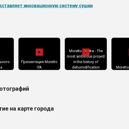
дставляет инновационную систему сушки
Moretto Eureka - The
most ambitious project
льного
Презентация Moretto
in the history of
ва
ITA
dehumidification
Moretto
фотографий
ие на карте города