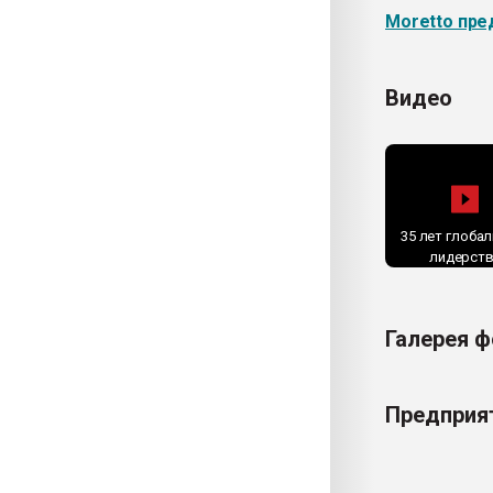
Moretto пре
Видео
35 лет глоба
лидерст
Галерея 
Предприят