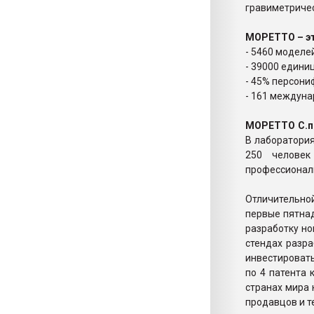
гравиметричес
МОРЕТТО – э
- 5460 моделе
- 39000 едини
- 45% персони
- 161 междуна
МОРЕТТО С.п.
В лаборатория
250 человек
профессиональ
Отличительно
первые пятнад
разработку но
стендах разр
инвестировать
по 4 патента
странах мира 
продавцов и т