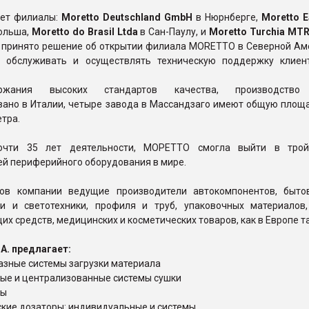
ет филиалы:
Moretto Deutschland GmbH
в Нюрнберге,
Moretto E
Польша,
Moretto do Brasil Ltda
в Сан-Паулу, и
Moretto Turchia MT
 принято решение об открытии филиала MORETTO в Северной Ам
 обслуживать и осуществлять техническую поддержку клиен
жания высоких стандартов качества, производство
вано в Италии, четыре завода в Массандзаго имеют общую площ
тра.
очти 35 лет деятельности, МОРЕТТО смогла выйти в трой
ей периферийного оборудования в мире.
ов компании ведущие производители автокомпонентов, бытов
ки и светотехники, профиля и труб, упаковочных материалов,
х средств, медицинских и косметических товаров, как в Европе та
А. предлагает:
азные системы загрузки материала
ые и централизованные системы сушки
ры
кие дозаторы: индивидуальные и системы