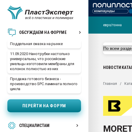
евро/тонна
Помощь в подборе мат
ОБСУЖДАЕМ НА ФОРУМЕ
Вакуум-формовочные 
Поддельная смазка на рынке
ближайшее подмосковье
Подмосковье, Москва
11.09.2020 Нанотрубки настолько
универсальны, что российские
28.07.2026 Автоматиза
умельцы изготовили мембраны для
первый план в перераб
НОВОСТИ
КАТА
колонок полностью из них
пластмасс
Продажа готового бизнеса -
28.07.2026 "Техноникол
Главная
Ката
производство SPC ламината полного
ситуацией на строител
цикла
Всё, что касается выду
бутылок
ПЕРЕЙТИ НА ФОРУМ
Материал поверхности 
вакуумного формовани
СПЕЦИАЛИСТАМ
MORETT
Продам отходы Компо
поликарбоната и АБС-п