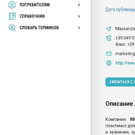
ПОТРЕБИТЕЛЯМ
Armaloy PC/ABS-1IM че
Дата публикаци
СПРАВОЧНИК
ПЕРЕЙТИ НА 
СЛОВАРЬ ТЕРМИНОВ
Massanzago
+39 049 9
Факс:
+39
marketin
http://ww
СВЯЗАТЬСЯ С
Описание
Компания
М
пластмасс дл
и хранения, с