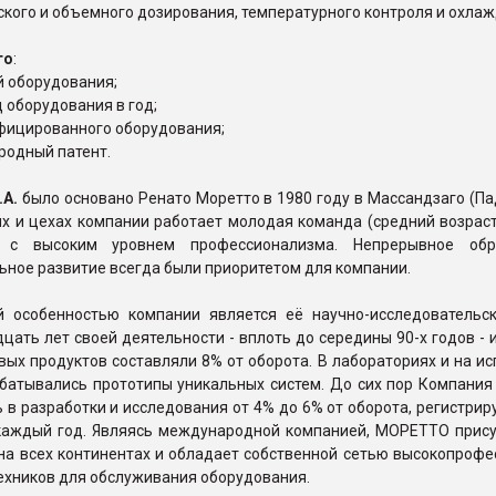
кого и объемного дозирования, температурного контроля и охлаж
то
:
й оборудования;
ц оборудования в год;
фицированного оборудования;
родный патент.
А.
было основано Ренато Моретто в 1980 году в Массандзаго (Пад
х и цехах компании работает молодая команда (средний возраст 
 с высоким уровнем профессионализма. Непрерывное обр
ное развитие всегда были приоритетом для компании.
й особенностью компании является её научно-исследовательск
цать лет своей деятельности - вплоть до середины 90-х годов - 
вых продуктов составляли 8% от оборота. В лабораториях и на и
абатывались прототипы уникальных систем. До сих пор Компани
 в разработки и исследования от 4% до 6% от оборота, регистрир
 каждый год. Являясь международной компанией, МОРЕТТО прису
на всех континентах и обладает собственной сетью высокопроф
ехников для обслуживания оборудования.