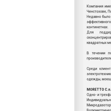
Компания име
Ченстохове, 
Недавно было
эффективного
континетнах.
Для поддер
сконцентриро
квадратных ме
В течении п
производител
Среди клиент
электротехни
одежды, моющи
MORETTO С.п.
Одно- и трехф
Индивидуальн
Микродазото
Волюметричес