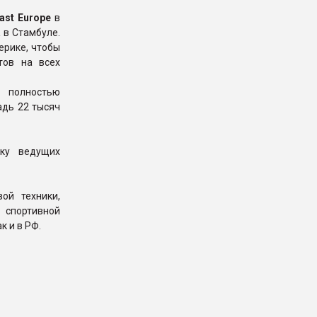
ast Europe
в
R
в Стамбуле.
ерике, чтобы
тов на всех
 полностью
адь 22 тысяч
ку ведущих
ой техники,
 спортивной
к и в РФ.