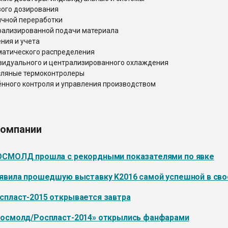
вого дозирования
ичной переработки
рализированной подачи материала
ния и учета
матического распределения
видуального и централизированного охлаждения
сляные термоконтролеры
нного контроля и управления производством
компании
ОСМОЛД прошла с рекордными показателями по явке
явила прошедшую выставку K2016 самой успешной в сво
пласт-2015 открывается завтра
Росмолд/Роспласт-2014» открылись фанфарами