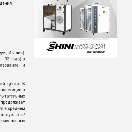
дения.
уя, Италия).
- 33 года) в
азование и
ий центр. В
инвестиции в
спытательных
я продолжает
уя в среднем
тствует в 57
ессиональных