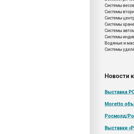
Системы весо
Системы втор
Системы цент
Системы хране
Системы авто
Системы инди
Водяные и ма
Системы уделё
Новости 
Выставка Р
Moretto объ
Росмолд/Рос
Выставки «