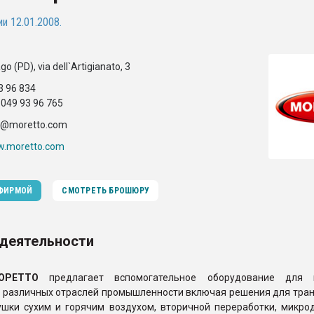
рный цвет
и 12.01.2008.
ФОРУМ
 (PD), via dell`Artigianato, 3
3 96 834
 049 93 96 765
g@moretto.com
w.moretto.com
 ФИРМОЙ
СМОТРЕТЬ БРОШЮРУ
 деятельности
ОРЕТТО
предлагает вспомогательное оборудование для 
я различных отраслей промышленности включая решения для тра
ушки сухим и горячим воздухом, вторичной переработки, микро