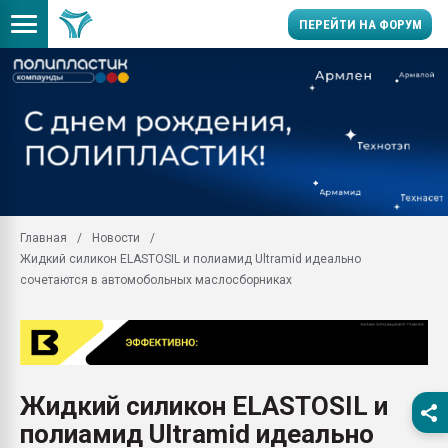
ПЕРЕЙТИ НА ФОРУМ
Помощь в подборе мат
Вакуум-формовочные 
ближайшее подмосковье
Подмосковье, Москва
28.07.2026 Автоматиза
первый план в перераб
Главная
Новости
пластмасс
Жидкий силикон ELASTOSIL и полиамид Ultramid идеально
28.07.2026 "Техноникол
сочетаются в автомобольных маслосборниках
ситуацией на строител
Всё, что касается выду
бутылок
Материал поверхности 
вакуумного формовани
Жидкий силикон ELASTOSIL и
полиамид Ultramid идеально
Продам отходы Компо
поликарбоната и АБС-п