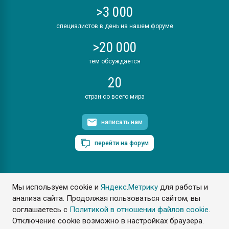
>3 000
специалистов в день на нашем форуме
>20 000
тем обсуждается
20
стран со всего мира
написать нам
перейти на форум
Мы используем cookie и
Яндекс.Метрику
для работы и
ПластЭксперт © 2006. Все права защищены
анализа сайта. Продолжая пользоваться сайтом, вы
Разрешается копирование материалов сайта с обязательной
ссылкой на www.e-plastic.ru
соглашаетесь с
Политикой в отношении файлов cookie
.
Отключение cookie возможно в настройках браузера.
Разработка сайта