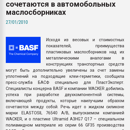
сочетаются в автомобольных
Armaloy PC/ABS-1IM че
маслосборниках
ПЕРЕЙТИ НА 
27/01/2010
Исходя из весовых и стоимостных
показателей, преимущества
пластиковых маслосборников над их
металлическими аналогами в
конструкциях транспортных средств
могут быть дополнительно увеличены за счет замены
уплотнений на подходящие клеи-герметики, сообщила
пресс-служба БАСФ специально для ПластЭксперт.
Специалисты концерна BASF и компании WACKER добились
успеха при разработке двухкомпонентной системы,
включающей продукты, которые наилучшим образом
сочетаются между собой. Речь идет о жидком силиконе
марки ELASTOSIL 76540 A/B, выпускаемом компанией
WACKER, и о пластике Ultramid A3HG7 Q17 – специальном
полиамидном материале из серии 66 GF35 производства