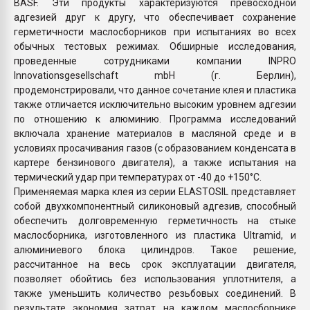
BASF. Эти продукты характеризуются превосходной
адгезией друг к другу, что обеспечивает сохранение
герметичности маслосборников при испытаниях во всех
обычных тестовых режимах. Обширные исследования,
проведенные сотрудниками компании INPRO
Innovationsgesellschaft mbH (г. Берлин),
продемонстрировали, что данное сочетание клея и пластика
также отличается исключительно высоким уровнем адгезии
по отношению к алюминию. Программа исследований
включала хранение материалов в масляной среде и в
условиях просачивания газов (с образованием конденсата в
картере бензинового двигателя), а также испытания на
термический удар при температурах от -40 до +150°C.
Применяемая марка клея из серии ELASTOSIL представляет
собой двухкомпонентный силиконовый адгезив, способный
обеспечить долговременную герметичность на стыке
маслосборника, изготовленного из пластика Ultramid, и
алюминиевого блока цилиндров. Такое решение,
рассчитанное на весь срок эксплуатации двигателя,
позволяет обойтись без использования уплотнителя, а
также уменьшить количество резьбовых соединений. В
результате экономия затрат на каждом маслосборнике