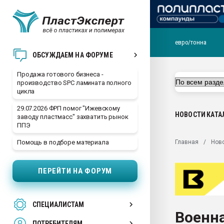
евро/тонна
28.07.2026 Автоматиза
ОБСУЖДАЕМ НА ФОРУМЕ
первый план в перераб
пластмасс
Продажа готового бизнеса -
производство SPC ламината полного
28.07.2026 "Техноникол
цикла
ситуацией на строител
29.07.2026 ФРП помог "Ижевскому
Всё, что касается выду
НОВОСТИ
КАТА
заводу пластмасс" захватить рынок
бутылок
ППЭ
Материал поверхности 
Главная
Нов
Помощь в подборе материала
вакуумного формовани
Продам отходы Компо
ПЕРЕЙТИ НА ФОРУМ
поликарбоната и АБС-п
Armaloy PC/ABS-1IM че
26.07.2022 "Сибирский т
СПЕЦИАЛИСТАМ
намного дороже
Военна
ПОТРЕБИТЕЛЯМ
Профильная литератур