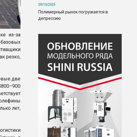
09/10/2025
Полимерный рынок погружается в
депрессию
ке из-за
 базовых
ставщики
ак резко,
ервые две
$800–900
етствует
иолефины
лько лет,
огистики