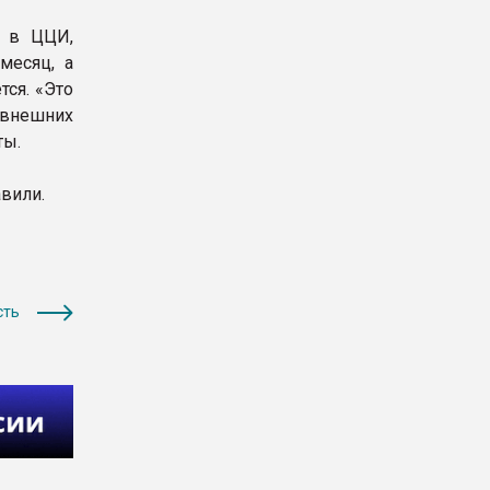
т в ЦЦИ,
месяц, а
тся. «Это
 внешних
ты.
вили.
сть