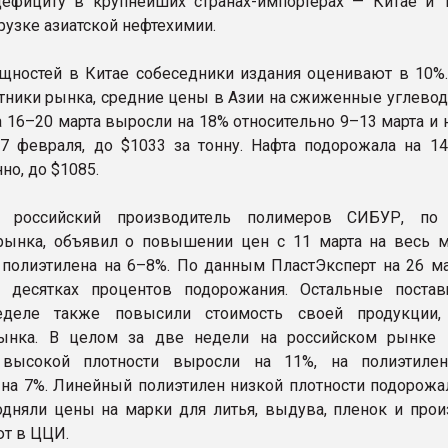
ефициту в крупнейших странах-импортерах — Китае и Т
рузке азиатской нефтехимии.
ностей в Китае собеседники издания оценивают в 10%. 
стники рынка, средние цены в Азии на сжиженные углево
а 16–20 марта выросли на 18% относительно 9–13 марта и 
7 февраля, до $1033 за тонну. Нафта подорожала на 1
но, до $1085.
й российский производитель полимеров СИБУР, по
рынка, объявил о повышении цен с 11 марта на весь 
 полиэтилена на 6–8%. По данным ПластЭксперт на 26 ма
 десятках процентов подорожания. Остальные поста
деле также повысили стоимость своей продукции, 
рынка. В целом за две недели на российском рынке
 высокой плотности выросли на 11%, на полиэтиле
 на 7%. Линейный полиэтилен низкой плотности подорожал
дняли цены на марки для литья, выдува, пленок и прои
ют в ЦЦИ.