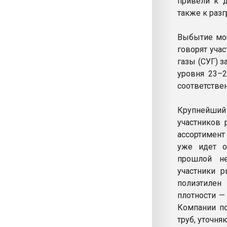
привели к д
также к разг
Выбытие мощ
говорят уча
газы (СУГ) з
уровня 23–2
соответствен
Крупнейши
участников 
ассортимент
уже идет о
прошлой не
участники 
полиэтилен
плотности —
Компании по
труб, уточня