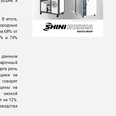
урции, а
В итоге,
дородные
на 68% от
4% и 74%
 данным
марочный
рта речь
вщики на
говорят
 цены на
н низкой
 на 12%.
зводства