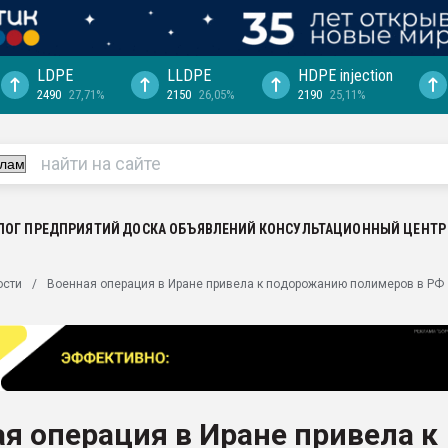
LDPE
LLDPE
HDPE injection
2490
27,71%
2150
26,05%
2190
25,11%
ция выходит на
отке
ь" довольна
ьном рынке
ва ПЭТ
ЛОГ ПРЕДПРИЯТИЙ
ДОСКА ОБЪЯВЛЕНИЙ
КОНСУЛЬТАЦИОННЫЙ ЦЕНТР
пуансона для
ости
Военная операция в Иране привела к подорожанию полимеров в РФ
я
зиция
ластика
рный цвет
итан" стал
я операция в Иране привела к
а. Продажа,