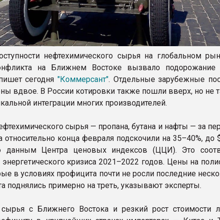
ступности нефтехимического сырья на глобальном рын
онфликта на Ближнем Востоке вызвало подорожание
 пишет сегодня
"Коммерсант"
. Отдельные зарубежные по
ны вдвое. В России котировки также пошли вверх, но не т
икальной интеграции многих производителей.
ефтехимического сырья — пропана, бутана и нафты — за п
а относительно конца февраля подскочили на 35–40%, до 
по данным Центра ценовых индексов (ЦЦИ). Это соотв
энергетического кризиса 2021–2022 годов. Цены на пол
рые в условиях профицита почти не росли последние неско
та поднялись примерно на треть, указывают эксперты.
сырья с Ближнего Востока и резкий рост стоимости л