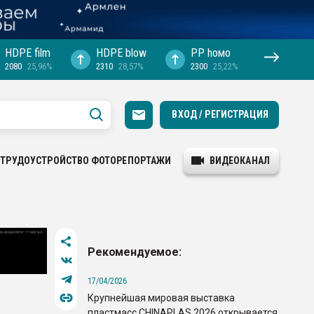
HDPE film
HDPE blow
PP hомо
2080
25,96%
2310
28,57%
2300
25,22%
ВХОД / РЕГИСТРАЦИЯ
ТРУДОУСТРОЙСТВО
ФОТОРЕПОРТАЖИ
ВИДЕОКАНАЛ
Рекомендуемое:
17/04/2026
Крупнейшая мировая выставка
пластмасс CHINAPLAS 2026 открывается