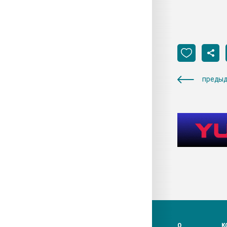
предыд
О
К