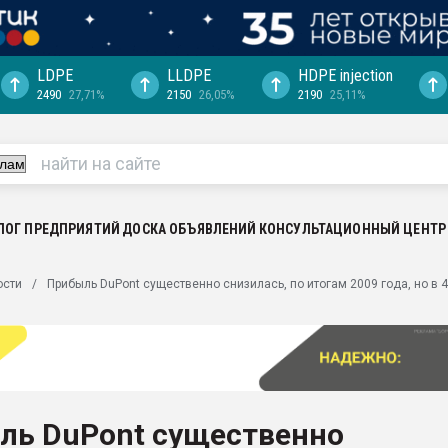
LDPE
LLDPE
HDPE injection
2490
27,71%
2150
26,05%
2190
25,11%
ция выходит на
отке
ь" довольна
ьном рынке
ва ПЭТ
ЛОГ ПРЕДПРИЯТИЙ
ДОСКА ОБЪЯВЛЕНИЙ
КОНСУЛЬТАЦИОННЫЙ ЦЕНТР
пуансона для
ости
Прибыль DuPont существенно снизилась, по итогам 2009 года, но в 4
я
зиция
ластика
рный цвет
итан" стал
ль DuPont существенно
а. Продажа,