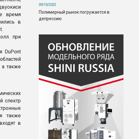
09/10/2025
двуокиси
Полимерный рынок погружается в
же время
депрессию
зились в
t.
олл. при
я DuPont
областей
 а также
мических
й спектр
ктронные
ия также
входят в