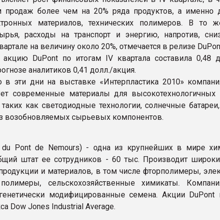
 продаж более чем на 20% ряда продуктов, а именно 
ектронных материалов, технических полимеров. В то 
ырья, расходы на транспорт и энергию, напротив, сни
ртале на величину около 20%, отмечается в релизе DuPon
акцию DuPont по итогам IV квартала составила 0,48 д
огнозе аналитиков 0,41 долл./акция.
о в эти дни на выставке «Интерпластика 2010» компани
ует современные материалы для высокотехнологичных 
 таких как светодиодные технологии, солнечные батареи,
з возобновляемых сырьевых компонентов.
I. du Pont de Nemours) - одна из крупнейших в мире хи
бщий штат ее сотрудников - 60 тыс. Производит широки
продукции и материалов, в том числе фторполимеры, эле
 полимеры, сельскохозяйственные химикаты. Компан
генетически модифицированные семена. Акции DuPont 
са Dow Jones Industrial Average.