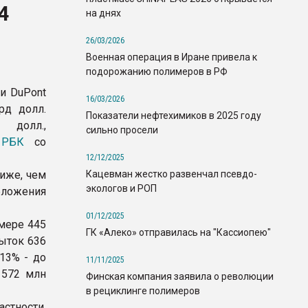
4
на днях
26/03/2026
Военная операция в Иране привела к
подорожанию полимеров в РФ
и DuPont
16/03/2026
рд долл.
Показатели нефтехимиков в 2025 году
 долл.,
сильно просели
т
РБК
со
12/12/2025
Кацевман жестко развенчал псевдо-
ниже, чем
экологов и РОП
бложения
01/12/2025
мере 445
ГК «Алеко» отправилась на "Кассиопею"
быток 636
13% - до
11/11/2025
 572 млн
Финская компания заявила о революции
в рециклинге полимеров
астности,