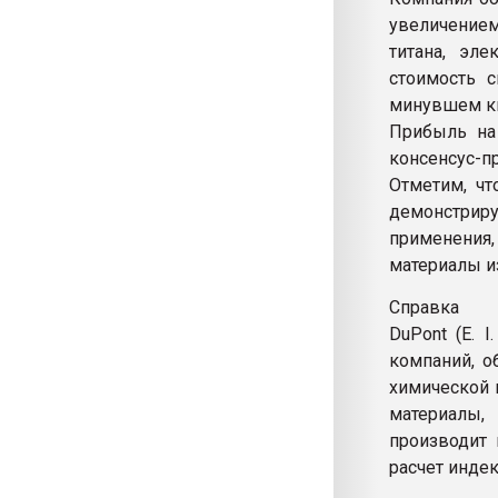
увеличением
титана, эл
стоимость с
минувшем ква
Прибыль на 
консенсус-пр
Отметим, чт
демонстрир
применения,
материалы и
Справка
DuPont (E. 
компаний, о
химической 
материалы,
производит 
расчет индек