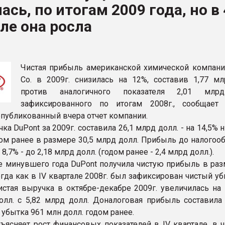
ась, по итогам 2009 года, но в 
ле она росла
ФОРУМ
Чистая прибыль американской химической компани
Co. в 2009г. снизилась на 12%, составив 1,77 мл
против аналогичного показателя 2,01 млрд
зафиксированного по итогам 2008г., сообщае
опубликованный вчера отчет компании.
ка DuPont за 2009г. составила 26,1 млрд долл. - на 14,5% 
ом ранее в размере 30,5 млрд долл. Прибыль до налогоо
8,7% - до 2,18 млрд долл. (годом ранее - 2,4 млрд долл.).
ле минувшего года DuPont получила чистую прибыль в раз
огда как в IV квартале 2008г. был зафиксирован чистый у
истая выручка в октябре-декабре 2009г. увеличилась на 
олл. с 5,82 млрд долл. Доналоговая прибыль составила
 убытка 961 млн долл. годом ранее.
ъясняет рост финансовых показателей в IV квартале, в ч