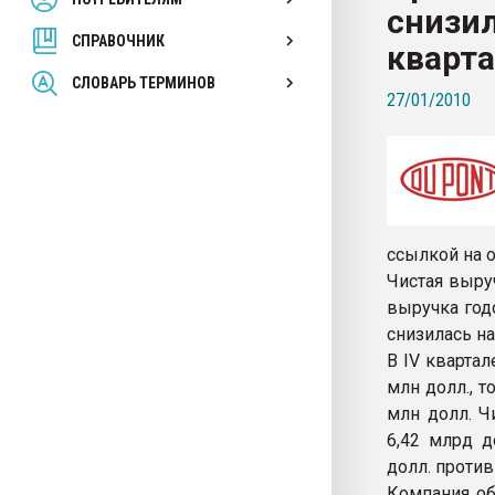
снизил
покупка, обмен
СПРАВОЧНИК
кварта
ПЕРЕЙТИ НА 
СЛОВАРЬ ТЕРМИНОВ
27/01/2010
ссылкой на 
Чистая выруч
выручка год
снизилась на 
В IV кварта
млн долл., т
млн долл. Ч
6,42 млрд д
долл. против
Компания об