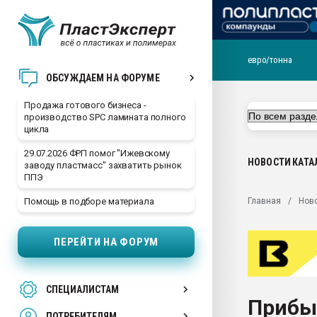
евро/тонна
28.07.2026 Автоматиза
ОБСУЖДАЕМ НА ФОРУМЕ
первый план в перераб
пластмасс
Продажа готового бизнеса -
производство SPC ламината полного
28.07.2026 "Техноникол
цикла
ситуацией на строител
29.07.2026 ФРП помог "Ижевскому
Всё, что касается выду
НОВОСТИ
КАТА
заводу пластмасс" захватить рынок
бутылок
ППЭ
Материал поверхности 
Главная
Нов
Помощь в подборе материала
вакуумного формовани
Продам отходы Компо
ПЕРЕЙТИ НА ФОРУМ
поликарбоната и АБС-п
Armaloy PC/ABS-1IM че
26.07.2022 "Сибирский т
СПЕЦИАЛИСТАМ
намного дороже
Прибы
ПОТРЕБИТЕЛЯМ
Профильная литератур