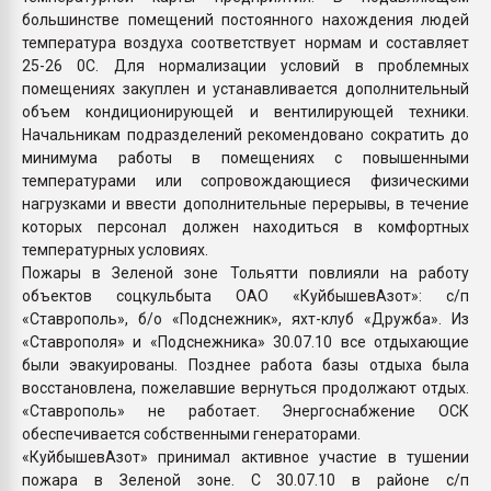
большинстве помещений постоянного нахождения людей
температура воздуха соответствует нормам и составляет
25-26 0С. Для нормализации условий в проблемных
помещениях закуплен и устанавливается дополнительный
объем кондиционирующей и вентилирующей техники.
Начальникам подразделений рекомендовано сократить до
минимума работы в помещениях с повышенными
температурами или сопровождающиеся физическими
нагрузками и ввести дополнительные перерывы, в течение
которых персонал должен находиться в комфортных
температурных условиях.
Пожары в Зеленой зоне Тольятти повлияли на работу
объектов соцкульбыта ОАО «КуйбышевАзот»: с/п
«Ставрополь», б/о «Подснежник», яхт-клуб «Дружба». Из
«Ставрополя» и «Подснежника» 30.07.10 все отдыхающие
были эвакуированы. Позднее работа базы отдыха была
восстановлена, пожелавшие вернуться продолжают отдых.
«Ставрополь» не работает. Энергоснабжение ОСК
обеспечивается собственными генераторами.
«КуйбышевАзот» принимал активное участие в тушении
пожара в Зеленой зоне. С 30.07.10 в районе с/п