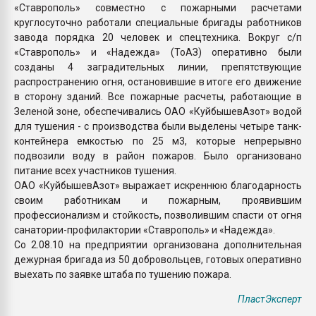
«Ставрополь» совместно с пожарными расчетами
круглосуточно работали специальные бригады работников
завода порядка 20 человек и спецтехника. Вокруг с/п
«Ставрополь» и «Надежда» (ТоАЗ) оперативно были
созданы 4 заградительных линии, препятствующие
распространению огня, остановившие в итоге его движение
в сторону зданий. Все пожарные расчеты, работающие в
Зеленой зоне, обеспечивались ОАО «КуйбышевАзот» водой
для тушения - с производства были выделены четыре танк-
контейнера емкостью по 25 м3, которые непрерывно
подвозили воду в район пожаров. Было организовано
питание всех участников тушения.
ОАО «КуйбышевАзот» выражает искреннюю благодарность
своим работникам и пожарным, проявившим
профессионализм и стойкость, позволившим спасти от огня
санатории-профилактории «Ставрополь» и «Надежда».
Со 2.08.10 на предприятии организована дополнительная
дежурная бригада из 50 добровольцев, готовых оперативно
выехать по заявке штаба по тушению пожара.
ПластЭксперт