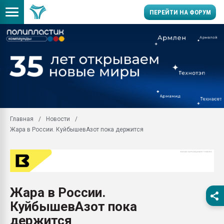
ПЕРЕЙТИ НА ФОРУМ
Продажа готового бизн
производство SPC лам
цикла
29.07.2026 ФРП помог 
заводу пластмасс" зах
ППЭ
Главная
Новости
Помощь в подборе мат
Жара в России. КуйбышевАзот пока держится
Вакуум-формовочные 
ближайшее подмосковье
Подмосковье, Москва
28.07.2026 Автоматиза
первый план в перераб
Жара в России.
пластмасс
КуйбышевАзот пока
28.07.2026 "Техноникол
ситуацией на строител
держится