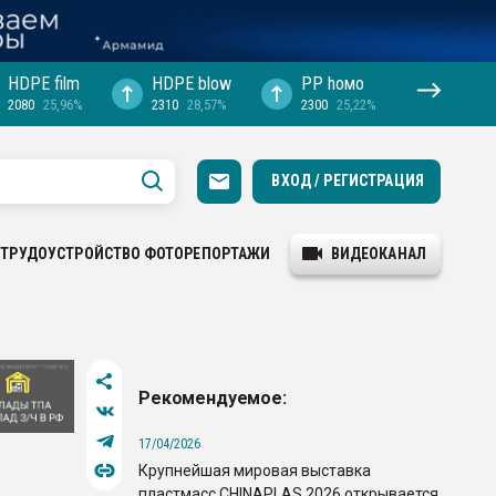
HDPE film
HDPE blow
PP hомо
2080
25,96%
2310
28,57%
2300
25,22%
ВХОД / РЕГИСТРАЦИЯ
ТРУДОУСТРОЙСТВО
ФОТОРЕПОРТАЖИ
ВИДЕОКАНАЛ
Рекомендуемое:
17/04/2026
Крупнейшая мировая выставка
пластмасс CHINAPLAS 2026 открывается