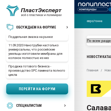
евро/тонна
Помощь в подборе мат
ОБСУЖДАЕМ НА ФОРУМЕ
Вакуум-формовочные 
Поддельная смазка на рынке
ближайшее подмосковье
Подмосковье, Москва
11.09.2020 Нанотрубки настолько
универсальны, что российские
28.07.2026 Автоматиза
умельцы изготовили мембраны для
первый план в перераб
НОВОСТИ
КАТА
колонок полностью из них
пластмасс
Продажа готового бизнеса -
28.07.2026 "Техноникол
Главная
Нов
производство SPC ламината полного
ситуацией на строител
цикла
Всё, что касается выду
бутылок
ПЕРЕЙТИ НА ФОРУМ
Материал поверхности 
вакуумного формовани
Салава
СПЕЦИАЛИСТАМ
Продам отходы Компо
поликарбоната и АБС-п