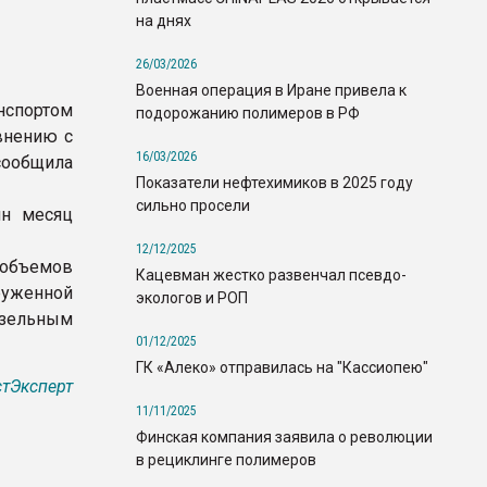
на днях
26/03/2026
Военная операция в Иране привела к
нспортом
подорожанию полимеров в РФ
авнению с
16/03/2026
сообщила
Показатели нефтехимиков в 2025 году
сильно просели
ин месяц
12/12/2025
 объемов
Кацевман жестко развенчал псевдо-
руженной
экологов и РОП
изельным
01/12/2025
ГК «Алеко» отправилась на "Кассиопею"
тЭксперт
11/11/2025
Финская компания заявила о революции
в рециклинге полимеров