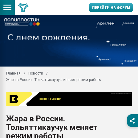
ПЕРЕЙТИ НА ФОРУМ
Продажа готового бизн
производство SPC лам
цикла
29.07.2026 ФРП помог 
заводу пластмасс" зах
ППЭ
Главная
Новости
Помощь в подборе мат
Жара в России. Тольяттикаучук меняет режим работы
Вакуум-формовочные 
ближайшее подмосковье
Подмосковье, Москва
28.07.2026 Автоматиза
первый план в перераб
Жара в России.
пластмасс
Тольяттикаучук меняет
28.07.2026 "Техноникол
ситуацией на строител
режим работы