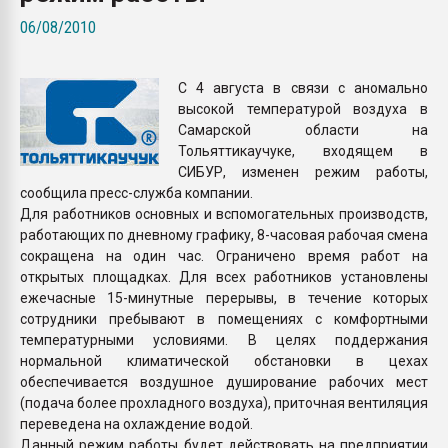
Всё, что касается выду
06/08/2010
бутылок
С 4 августа в связи с аномально
ПЕРЕЙТИ НА 
высокой температурой воздуха в
Самарской области на
Тольяттикаучуке, входящем в
СИБУР, изменен режим работы,
сообщила пресс-служба компании.
Для работников основных и вспомогательных производств,
работающих по дневному графику, 8-часовая рабочая смена
сокращена на один час. Ограничено время работ на
открытых площадках. Для всех работников установлены
ежечасные 15-минутные перерывы, в течение которых
сотрудники пребывают в помещениях с комфортными
температурными условиями. В целях поддержания
нормальной климатической обстановки в цехах
обеспечивается воздушное душирование рабочих мест
(подача более прохладного воздуха), приточная вентиляция
переведена на охлаждение водой.
Данный режим работы будет действовать на предприятии