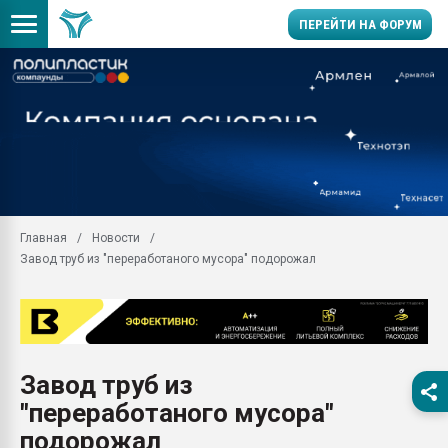
ПЕРЕЙТИ НА ФОРУМ
Продажа готового бизн
производство SPC лам
цикла
29.07.2026 ФРП помог 
заводу пластмасс" зах
ППЭ
Главная
Новости
Помощь в подборе мат
Завод труб из "переработаного мусора" подорожал
Вакуум-формовочные 
ближайшее подмосковье
Подмосковье, Москва
28.07.2026 Автоматиза
первый план в перераб
Завод труб из
пластмасс
"переработаного мусора"
28.07.2026 "Техноникол
ситуацией на строител
подорожал