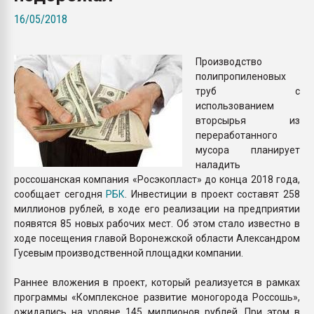
Всё, что касается выду
16/05/2018
бутылок
Производство
ПЕРЕЙТИ НА 
полипропиленовых
труб с
использованием
вторсырья из
переработанного
мусора планирует
наладить
россошанская компания «Росэкопласт» до конца 2018 года,
сообщает сегодня
РБК
. Инвестиции в проект составят 258
миллионов рублей, в ходе его реализации на предприятии
появятся 85 новых рабочих мест. Об этом стало известно в
ходе посещения главой Воронежской области Александром
Гусевым производственной площадки компании.
Раннее вложения в проект, который реализуется в рамках
программы «Комплексное развитие моногорода Россошь»,
ожидались на уровне 145 миллионов рублей. При этом в