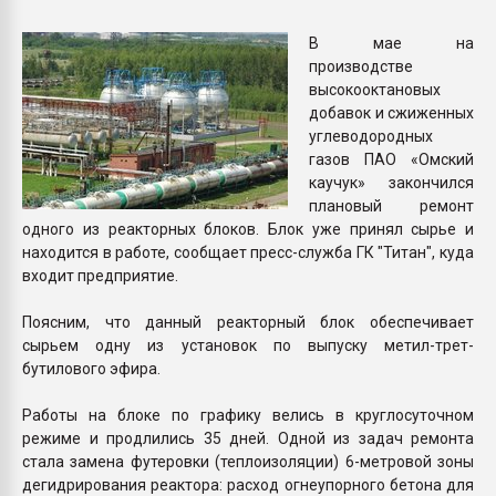
Всё, что касается выду
бутылок
В мае на
производстве
высокооктановых
ПЕРЕЙТИ НА 
добавок и сжиженных
углеводородных
газов ПАО «Омский
каучук» закончился
плановый ремонт
одного из реакторных блоков. Блок уже принял сырье и
находится в работе, сообщает пресс-служба ГК "Титан", куда
входит предприятие.
Поясним, что данный реакторный блок обеспечивает
сырьем одну из установок по выпуску метил-трет-
бутилового эфира.
Работы на блоке по графику велись в круглосуточном
режиме и продлились 35 дней. Одной из задач ремонта
стала замена футеровки (теплоизоляции) 6-метровой зоны
дегидрирования реактора: расход огнеупорного бетона для