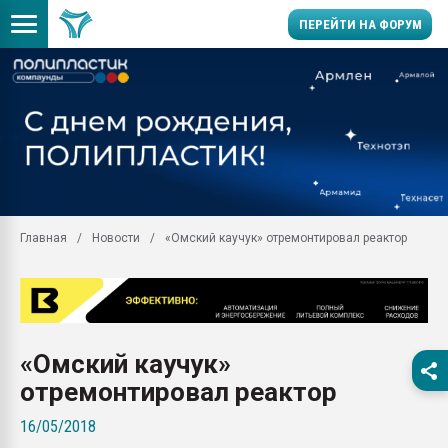
ПЕРЕЙТИ НА ФОРУМ
Продажа готового бизн
производство SPC лам
цикла
29.07.2026 ФРП помог 
заводу пластмасс" зах
ППЭ
Главная
Новости
«Омский каучук» отремонтировал реактор
Помощь в подборе мат
Вакуум-формовочные 
ближайшее подмосковье
Подмосковье, Москва
28.07.2026 Автоматиза
«Омский каучук»
первый план в перераб
пластмасс
отремонтировал реактор
28.07.2026 "Техноникол
16/05/2018
ситуацией на строител