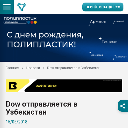
ПЕРЕЙТИ НА ФОРУМ
Продажа готового бизн
производство SPC лам
цикла
29.07.2026 ФРП помог 
заводу пластмасс" зах
ППЭ
Главная
Новости
Dow отправляется в Узбекистан
Помощь в подборе мат
Вакуум-формовочные 
ближайшее подмосковье
Подмосковье, Москва
28.07.2026 Автоматиза
Dow отправляется в
первый план в перераб
пластмасс
Узбекистан
28.07.2026 "Техноникол
15/05/2018
ситуацией на строител