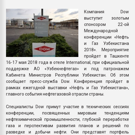
Всё, что касается выду
бутылок
Компания Dow
выступит золотым
спонсором 22-ой
ПЕРЕЙТИ НА 
Международной
конференции «Нефть
и Газ Узбекистана
2018». Мероприятие
пройдет в Ташкенте
16-17 мая 2018 года в отеле International, при официальной
поддержке АО «Узбекнефтегаз» и под патронажем
Кабинета Министров Республики Узбекистан. Об этом
сообщает пресс-служба Dow. Конференция пройдет в
рамках ежегодной выставки «Нефть и Газ Узбекистана»,
главного события нефтегазовой отрасли страны.
Специалисты Dow примут участие в технических сессиях
конференции, посвященных мировым тенденциям
нефтехимической промышленности, глубокой переработке
газа и перспективам развития планов и решений по
разведке и добычи нефти. Они представят портфель