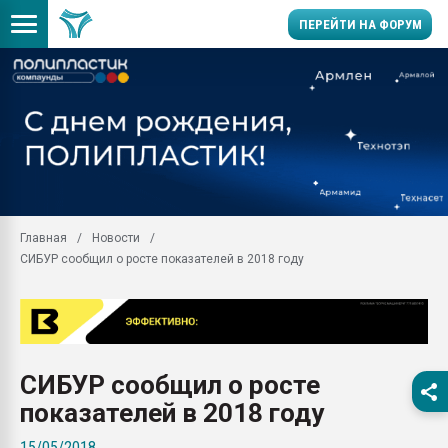
ПЕРЕЙТИ НА ФОРУМ
Продажа готового бизн
производство SPC лам
цикла
29.07.2026 ФРП помог 
заводу пластмасс" зах
ППЭ
Главная
Новости
Помощь в подборе мат
СИБУР сообщил о росте показателей в 2018 году
Вакуум-формовочные 
ближайшее подмосковье
Подмосковье, Москва
28.07.2026 Автоматиза
первый план в перераб
СИБУР сообщил о росте
пластмасс
показателей в 2018 году
28.07.2026 "Техноникол
ситуацией на строител
15/05/2018