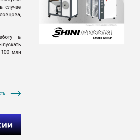
в случае
овцова,
аботу в
ыпускать
 100 млн
сть