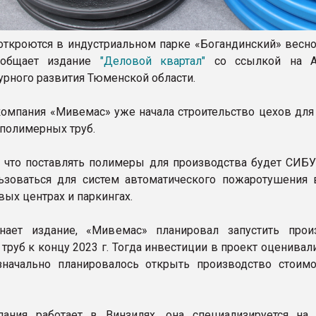
откроются в индустриальном парке «Богандинский» весной
ообщает издание
"Деловой квартал"
со ссылкой на Аг
урного развития Тюменской области.
омпания «Мивемас» уже начала строительство цехов для
 полимерных труб.
, что поставлять полимеры для производства будет СИБУ
ьзоваться для систем автоматического пожаротушения
вых центрах и паркингах.
нает издание, «Мивемас» планировал запустить прои
труб к концу 2023 г. Тогда инвестиции в проект оценивал
значально планировалось открыть производство стоим
пания работает в Винзилях, она специализируется на