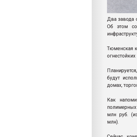
Два завода 
Об этом с
инфраструкт
Тюменская к
огнестойких
Планируется
будут испол
домах, торго
Как напоми
полимерных 
млн руб. (и
млн).
Сейчас ком