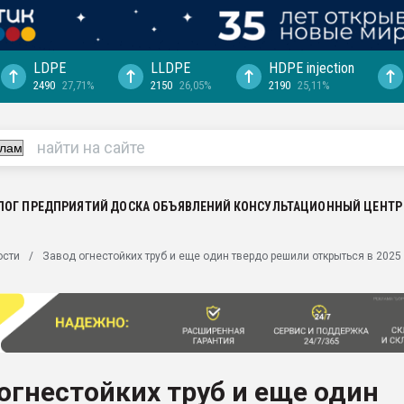
LDPE
LLDPE
HDPE injection
2490
27,71%
2150
26,05%
2190
25,11%
еса -
ината полного
"Ижевскому
ватить рынок
ЛОГ ПРЕДПРИЯТИЙ
ДОСКА ОБЪЯВЛЕНИЙ
КОНСУЛЬТАЦИОННЫЙ ЦЕНТР
ериала
машины:
ости
Завод огнестойких труб и еще один твердо решили открыться в 2025
, с.-в.
ция выходит на
отке
ь" довольна
огнестойких труб и еще один
ьном рынке