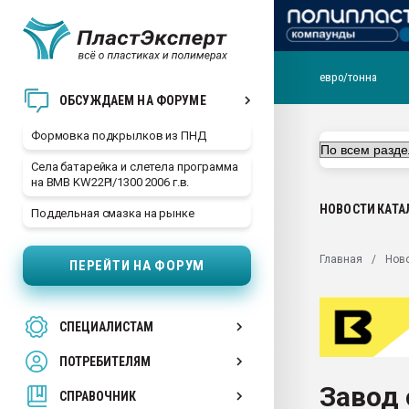
евро/тонна
Продажа готового бизн
ОБСУЖДАЕМ НА ФОРУМЕ
производство SPC лам
цикла
Формовка подкрылков из ПНД
29.07.2026 ФРП помог 
Села батарейка и слетела программа
заводу пластмасс" зах
на BMB KW22PI/1300 2006 г.в.
ППЭ
НОВОСТИ
КАТА
Поддельная смазка на рынке
Помощь в подборе мат
Вакуум-формовочные 
Главная
Нов
ПЕРЕЙТИ НА ФОРУМ
ближайшее подмосковье
Подмосковье, Москва
28.07.2026 Автоматиза
СПЕЦИАЛИСТАМ
первый план в перераб
пластмасс
ПОТРЕБИТЕЛЯМ
28.07.2026 "Техноникол
Завод 
ситуацией на строител
СПРАВОЧНИК