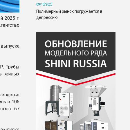
09/10/2025
Полимерный рынок погружается в
депрессию
 2025 г.
ентство
 выпуска
Р. Трубы
 в жилых
зводство
ись в 105
остью 67
 выпуске