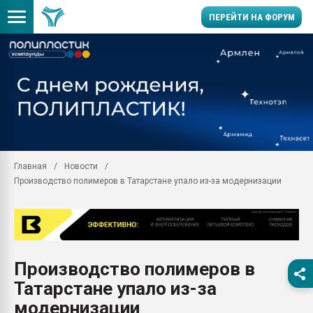
ПЕРЕЙТИ НА ФОРУМ
Помощь в подборе мат
Вакуум-формовочные 
ближайшее подмосковье
Подмосковье, Москва
28.07.2026 Автоматиза
первый план в перераб
Главная
Новости
пластмасс
Производство полимеров в Татарстане упало из-за модернизации
28.07.2026 "Техноникол
ситуацией на строител
Всё, что касается выду
бутылок
Производство полимеров в
Материал поверхности 
вакуумного формовани
Татарстане упало из-за
Продам отходы Компо
модернизации
поликарбоната и АБС-п