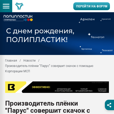
ПЕРЕЙТИ НА ФОРУМ
Продажа готового бизн
производство SPC лам
цикла
29.07.2026 ФРП помог 
заводу пластмасс" зах
ППЭ
Главная
Новости
Помощь в подборе мат
Производитель плёнки "Парус" совершит скачок с помощью
Вакуум-формовочные 
Корпорации МСП
ближайшее подмосковье
Подмосковье, Москва
28.07.2026 Автоматиза
первый план в перераб
пластмасс
Производитель плёнки
28.07.2026 "Техноникол
"Парус" совершит скачок с
ситуацией на строител