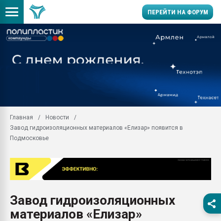
ПЕРЕЙТИ НА ФОРУМ
Продажа готового бизн
производство SPC лам
цикла
29.07.2026 ФРП помог 
заводу пластмасс" зах
ППЭ
Главная
Новости
Помощь в подборе мат
Завод гидроизоляционных материалов «Елизар» появится в
Вакуум-формовочные 
Подмосковье
ближайшее подмосковье
Подмосковье, Москва
28.07.2026 Автоматиза
первый план в перераб
пластмасс
Завод гидроизоляционных
28.07.2026 "Техноникол
материалов «Елизар»
ситуацией на строител