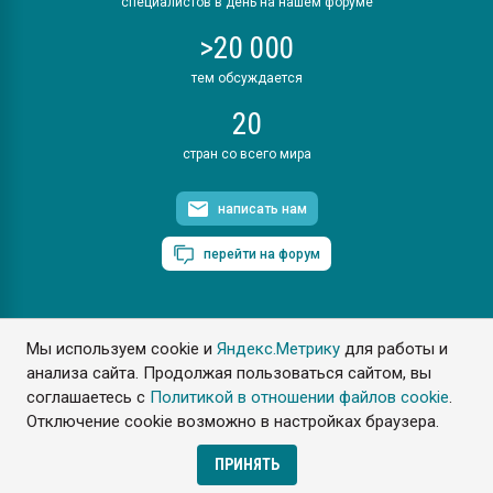
специалистов в день на нашем форуме
>20 000
тем обсуждается
20
стран со всего мира
написать нам
перейти на форум
Мы используем cookie и
Яндекс.Метрику
для работы и
ПластЭксперт © 2006. Все права защищены
анализа сайта. Продолжая пользоваться сайтом, вы
Разрешается копирование материалов сайта с обязательной
ссылкой на www.e-plastic.ru
соглашаетесь с
Политикой в отношении файлов cookie
.
Отключение cookie возможно в настройках браузера.
Разработка сайта
ПРИНЯТЬ