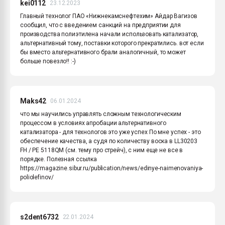
kei0112
23.12.2023
Главный технолог ПАО «Нижнекамснефтехим» Айдар Вагизов
сообщил, что с введением санкций на предприятии для
производства полиэтилена начали использовать катализатор,
альтернативный тому, поставки которого прекратились. вот если
бы вместо альтернативного брали аналогичный, то может
больше повезло!! :-)
Maks42
06.01.2024
что мы научились управлять сложным технологическим
процессом в условиях апробации альтернативного
катализатора - для технологов это уже успех По мне успех - это
обеспечение качества, а судя по количеству воска в LL30203
FH / PE 5118QM (см. тему про стрейч), с ним еще не все в
порядке. Полезная ссылка
https://magazine.sibur.ru/publication/news/edinye-naimenovaniya-
poliolefinov/
s2dent6732
22.01.2024