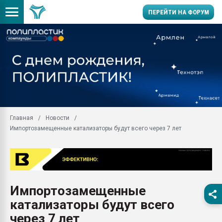
ПЕРЕЙТИ НА ФОРУМ
11.09.2020 Нанотрубки
универсальны, что рос
умельцы изготовили м
колонок полностью из 
Продажа готового бизн
производство SPC лам
цикла
Главная
Новости
Импортозамещенные катализаторы будут всего через 7 лет
29.07.2026 ФРП помог 
заводу пластмасс" зах
ППЭ
Помощь в подборе мат
Вакуум-формовочные 
Импортозамещенные
ближайшее подмосковье
Подмосковье, Москва
катализаторы будут всего
28.07.2026 Автоматиза
через 7 лет
первый план в перераб