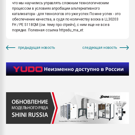
что мы научились управлять сложным технологическим
процессом в условиях апробации альтернативного
катализатора - для технологов это уже успех По мне успех - это
обеспечение качества, а судя по количеству воска в LL30203
FH / PE 5118QM (см. тему про стрейч), с ним еще не все в
порядке. Полезная ссылка httpsdu_ma_et:
предыдущая новость
следующая новость