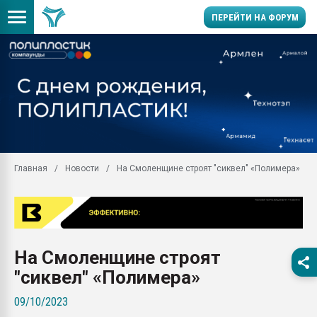
ПЕРЕЙТИ НА ФОРУМ
Вакуум-формовочные 
ближайшее подмосковье
Подмосковье, Москва
28.07.2026 Автоматиза
первый план в перераб
пластмасс
Главная
Новости
На Смоленщине строят "сиквел" «Полимера»
28.07.2026 "Техноникол
ситуацией на строител
Всё, что касается выду
бутылок
Материал поверхности 
На Смоленщине строят
вакуумного формовани
"сиквел" «Полимера»
Продам отходы Компо
поликарбоната и АБС-п
09/10/2023
Armaloy PC/ABS-1IM че