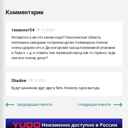
Комментарии
технолог54
09.10.2023
Интересно а им это зачем надо? Смаоленская область
напискина заводами по производстве полимерных пленок
очень здорово это и Десногорский завод полимерной упаковки
и Лава и. т.д. и ставить там огромный завод как то странно, куда
они все пленку денут?
Shadow
09.10.2023
Будут ценником друг друга бить. Клиенту одна выгода.
предыдущая новость
следующая новость