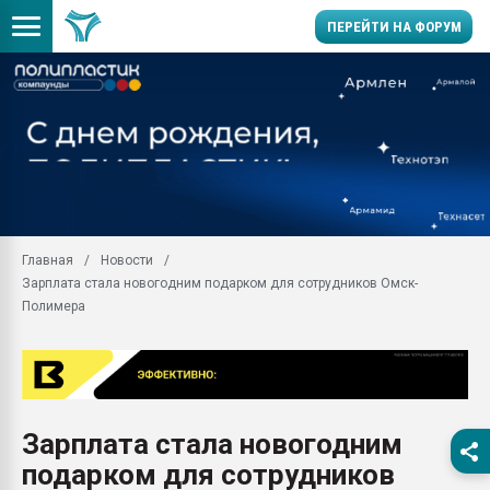
ПЕРЕЙТИ НА ФОРУМ
Помощь в подборе мат
Вакуум-формовочные 
ближайшее подмосковье
Подмосковье, Москва
28.07.2026 Автоматиза
первый план в перераб
Главная
Новости
пластмасс
Зарплата стала новогодним подарком для сотрудников Омск-
28.07.2026 "Техноникол
Полимера
ситуацией на строител
Всё, что касается выду
бутылок
Материал поверхности 
вакуумного формовани
Зарплата стала новогодним
подарком для сотрудников
Продам отходы Компо
поликарбоната и АБС-п