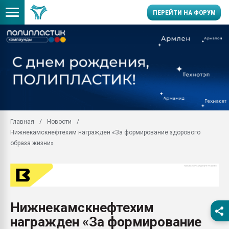
ПЕРЕЙТИ НА ФОРУМ
Продажа готового бизн
производство SPC лам
цикла
29.07.2026 ФРП помог 
заводу пластмасс" зах
ППЭ
Главная
Новости
Помощь в подборе мат
Нижнекамскнефтехим награжден «За формирование здорового
Вакуум-формовочные 
образа жизни»
ближайшее подмосковье
Подмосковье, Москва
28.07.2026 Автоматиза
первый план в перераб
пластмасс
Нижнекамскнефтехим
28.07.2026 "Техноникол
награжден «За формирование
ситуацией на строител