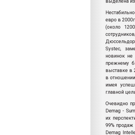
выделена из
Нестабильно
евро в 2000г
(около 120
сотруднико
Дюссельдор
Systec, за
новинок не 
прежнему б
выставке в 
в отношении
имея успеш
главной цел
Очевидно п
Demag - Sum
их перспект
99% продаж 
Demag Intel