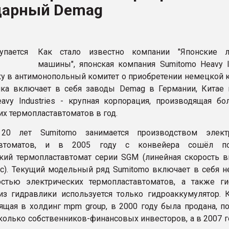
дарный Demag
ва ПЭТ
ФОРУМ
Как стало известно компании "Японские л
машины", японская компания Sumitomo Heavy In
ку в антимонопольный комитет о приобретении немецкой 
ка включает в себя заводы Demag в Германии, Китае 
avy Industries - крупная корпорация, производящая бо
их термопластавтоматов в год.
20 лет Sumitomo занимается производством электр
тавтоматов, и в 2005 году с конвейера сошёл по
кий термопластавтомат серии SGM (линейная скорость в
с). Текущий модельный ряд Sumitomo включает в себя н
остью электрических термопластавтоматов, а также г
из гидравлики используется только гидроаккумулятор. 
ящая в холдинг mpm group, в 2000 году была продана, по
колько собственников-финансовых инвесторов, а в 2007 г