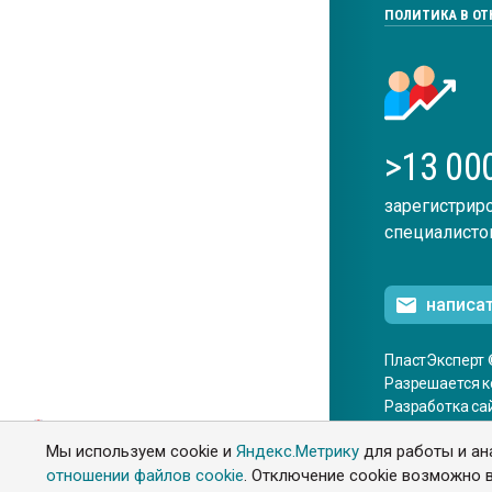
ПОЛИТИКА В О
>13 00
зарегистрир
специалисто
написа
ПластЭксперт 
Разрешается к
Разработка са
ENG
Мы используем cookie и
Яндекс.Метрику
для работы и ан
отношении файлов cookie
. Отключение cookie возможно в