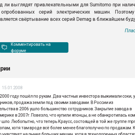
д ли выглядят привлекательными для Sumitomo при налич
 опробованных серий электрических машин. Поэтом
вляется свёртывание всех серий Demag в ближайшем буд
Плас
Комментировать на
форуме
рии
15.01.2008
2000 году пошёл по рукам. Два частных инвестора выжимали соки, 
дников, продажа земли под своими заводами. В России из
ельства в 2006 ушло большинство сотрудников. Закрытие завода в
ерике в 2007г. Повезло, что купили японцы, а не обанкротилась ко
у шло. Любопытно, что теперь Краусс, состоящей в той же группе mp
опам, хотя там вроде всё более менее благополучно по продажам. 
 чувствует на рынке больших машин, хотя в технологичных областях