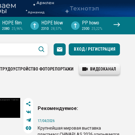
HDPE film
HDPE blow
PP hомо
2080
25,96%
2310
28,57%
2300
25,22%
ВХОД / РЕГИСТРАЦИЯ
ТРУДОУСТРОЙСТВО
ФОТОРЕПОРТАЖИ
ВИДЕОКАНАЛ
Рекомендуемое:
17/04/2026
Крупнейшая мировая выставка
пластмасс CHINAPLAS 2026 открывается