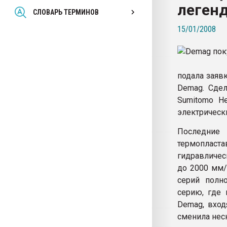
леген
Всё, что касается выду
СЛОВАРЬ ТЕРМИНОВ
бутылок
15/01/2008
ПЕРЕЙТИ НА 
подала заяв
Demag. Сдел
Sumitomo He
электрическ
Последние 
термоплас
гидравличес
до 2000 мм/
серий полн
серию, где 
Demag, вход
сменила нес