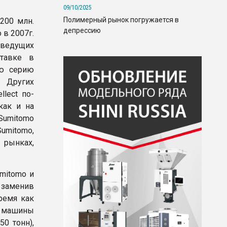
09/10/2025
Полимерный рынок погружается в
200 млн.
депрессию
 в 2007г.
 ведущих
тавке в
ую серию
. Других
lect по-
как и на
Sumitomo
umitomo,
 рынках,
mitomo и
 заменив
ремя как
е машины
50 тонн),