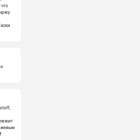
 что
биржу.
Хаски
же
stoff,
длежит
иржевым
М