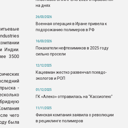
на днях
26/03/2026
Военная операция в Иране привела к
итьевые
подорожанию полимеров в РФ
dustries
16/03/2026
компании
Показатели нефтехимиков в 2025 году
и Индии.
сильно просели
лее 3500
12/12/2025
Кацевман жестко развенчал псевдо-
ических
экологов и РОП
следний
прыска -
01/12/2025
есколько
ГК «Алеко» отправилась на "Кассиопею"
ибридную
Компания
11/11/2025
Финская компания заявила о революции
сле чего
в рециклинге полимеров
оду была