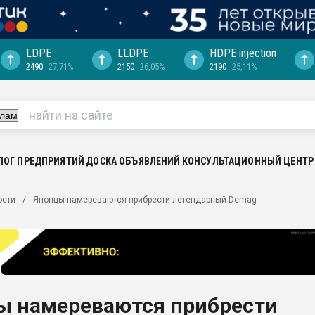
LDPE
LLDPE
HDPE injection
2490
27,71%
2150
26,05%
2190
25,11%
еса -
ината полного
"Ижевскому
ватить рынок
ЛОГ ПРЕДПРИЯТИЙ
ДОСКА ОБЪЯВЛЕНИЙ
КОНСУЛЬТАЦИОННЫЙ ЦЕНТР
ериала
машины:
ости
Японцы намереваются прибрести легендарный Demag
, с.-в.
ция выходит на
отке
ь" довольна
ы намереваются прибрести
ьном рынке