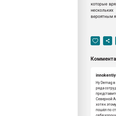
которые вря
нескольких
вероятным я
Коммента
innokentiy
Ну Demag в 
ряда сотру
представит
Северной Ам
хотя к этом
пошёл по ст
себя хорошо