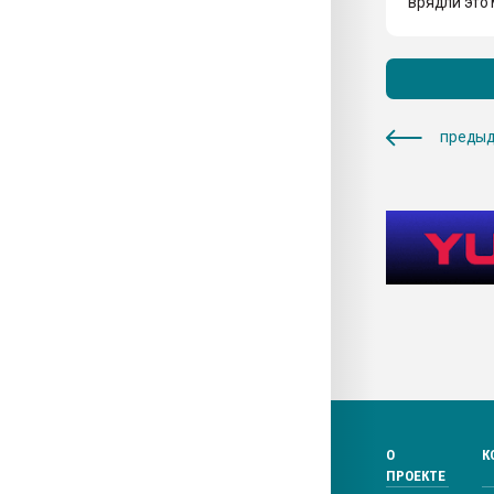
врядли это
предыд
О
К
ПРОЕКТЕ