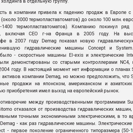
 холдинга в отдельную группу.
сть в компании привела к падению продаж в Европе с 
 (около 3000 термопластавтоматов) до около 100 млн. евро
0-1400 термопластавтоматов). Компанию покинул ряд
в, включая CEO г-на Франца в 2005 году. На выс
фе в 2007 году Demag показал новую гидравлическ
менившую гидравлические машины Concept и System
было - скоростные машины El-exis и электрические Intel
ыли демонстированы со старыми контроллерами NC4, 
2004 году. В настоящий момент нет информации о планах 
 активов компании Demag, но можно предположить, что S
ные продажи на японском, американском и азиатских
ью приобретения имел выход на европейский рынок.
ротиворечие между производственными программами Su
itomo отказался от производства гидравлических машин,
ивными точными экономичными электрическими, в то в
Demag - как раз гидравлические машины. Электрически
lect - первое поколение ограниченного типоразмера (50-1