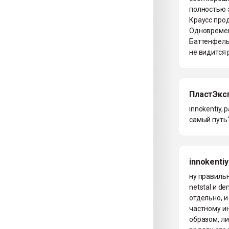
полностью э
Краусс прод
Одновремен
Баттенфель
не видится
ПластЭкс
innokentiy,
самый путь?
innokentiy
ну правильн
netstal и 
отдельно, 
частному и
образом, ли