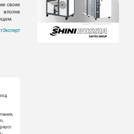
ие своих
у вполне
ущем.
тЭксперт
уход
мпания,
m,
Краусс
 -