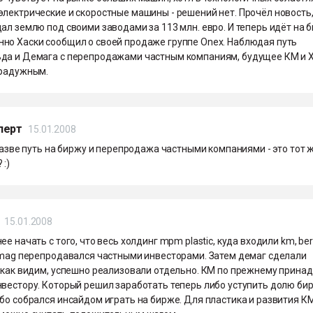
лектрические и скоростные машины - решений нет. Прочёл новость,
ал землю под своими заводами за 113 млн. евро. И теперь идёт на 
но Хаски сообщил о своей продаже группе Onex. Наблюдая путь
да и Демага с перепродажами частным компаниям, будущее КМ и 
 радужным.
перт
15.01.2008
 разве путь на биржу и перепродажа частными компаниями - это тот 
 :)
15.01.2008
ее начать с того, что весь холдинг mpm plastic, куда входили km, ber
demag перепродавался частными инвесторами. Затем демаг сделали
и как видим, успешно реализовали отдельно. КМ по прежнему прина
нвестору. Который решил заработать теперь либо уступить долю б
бо собрался инсайдом играть на бирже. Для пластика и развития К