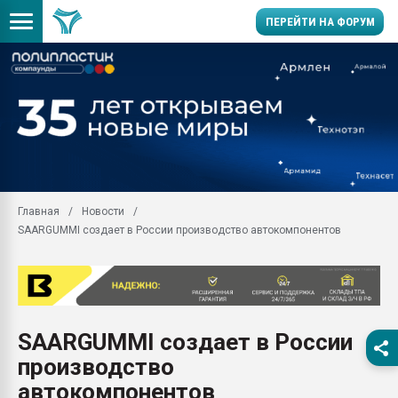
ПЕРЕЙТИ НА ФОРУМ
Помощь в подборе мат
Вакуум-формовочные 
ближайшее подмосковье
Подмосковье, Москва
28.07.2026 Автоматиза
первый план в перераб
Главная
Новости
пластмасс
SAARGUMMI создает в России производство автокомпонентов
28.07.2026 "Техноникол
ситуацией на строител
Всё, что касается выду
бутылок
SAARGUMMI создает в России
Материал поверхности 
вакуумного формовани
производство
Продам отходы Компо
автокомпонентов
поликарбоната и АБС-п