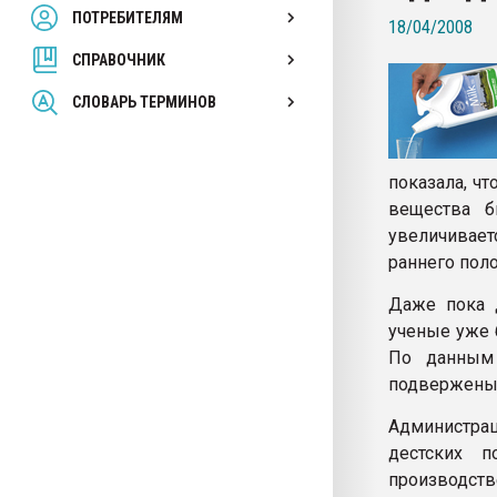
ПОТРЕБИТЕЛЯМ
Armaloy PC/ABS-1IM че
18/04/2008
СПРАВОЧНИК
ПЕРЕЙТИ НА 
СЛОВАРЬ ТЕРМИНОВ
показала, ч
вещества б
увеличивает
раннего пол
Даже пока 
ученые уже 
По данным 
подвержены
Администра
дестских 
производств