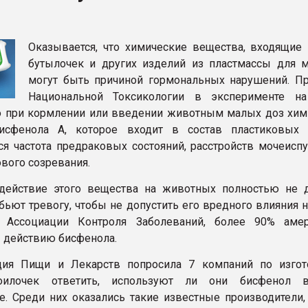
рный цвет
Оказывается, что химические вещества, входящие 
ФОРУМ
бутылочек и других изделий из пластмассы для 
могут быть причиной гормональных нарушений. П
Национальной Токсикологии в эксперименте н
то при кормлении или введении животным малых доз хим
исфенола А, которое входит в состав пластиковых 
ся частота предраковых состояний, расстройств мочеиспу
ового созревания.
действие этого вещества на животных полностью не д
бьют тревогу, чтобы не допустить его вредного влияния 
Ассоциации Контроля Заболеваний, более 90% амер
 действию бисфенола.
ция Пищи и Лекарств попросила 7 компаний по изго
поилочек ответить, используют ли они бисфенол 
е. Среди них оказались такие известные производители, 