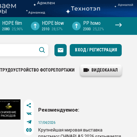
HDPE film
HDPE blow
PP hомо
2080
25,96%
2310
28,57%
2300
25,22%
ВХОД / РЕГИСТРАЦИЯ
ТРУДОУСТРОЙСТВО
ФОТОРЕПОРТАЖИ
ВИДЕОКАНАЛ
Рекомендуемое:
17/04/2026
Крупнейшая мировая выставка
пластмасс CHINAPLAS 2026 открывается