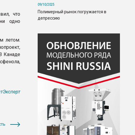
09/10/2025
Полимерный рынок погружается в
вил, что
депрессию
ни одно
м летом.
опроект,
В Канаде
сфенола,
тЭксперт
сть