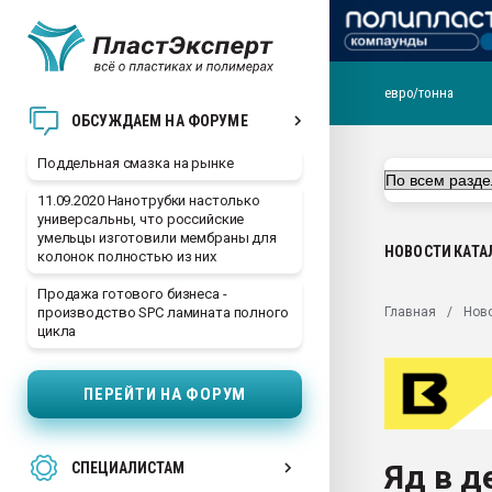
евро/тонна
Помощь в подборе мат
ОБСУЖДАЕМ НА ФОРУМЕ
Вакуум-формовочные 
Поддельная смазка на рынке
ближайшее подмосковье
Подмосковье, Москва
11.09.2020 Нанотрубки настолько
универсальны, что российские
28.07.2026 Автоматиза
умельцы изготовили мембраны для
первый план в перераб
НОВОСТИ
КАТА
колонок полностью из них
пластмасс
Продажа готового бизнеса -
28.07.2026 "Техноникол
Главная
Нов
производство SPC ламината полного
ситуацией на строител
цикла
Всё, что касается выду
бутылок
ПЕРЕЙТИ НА ФОРУМ
Материал поверхности 
вакуумного формовани
Яд в д
СПЕЦИАЛИСТАМ
Продам отходы Компо
поликарбоната и АБС-п