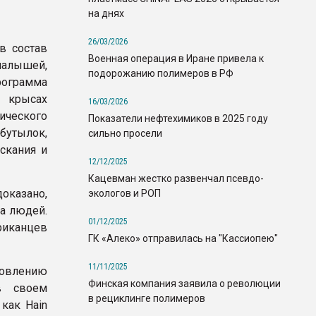
на днях
26/03/2026
в состав
Военная операция в Иране привела к
малышей,
подорожанию полимеров в РФ
рограмма
а крысах
16/03/2026
ического
Показатели нефтехимиков в 2025 году
бутылок,
сильно просели
скания и
12/12/2025
Кацевман жестко развенчал псевдо-
оказано,
экологов и РОП
на людей.
01/12/2025
иканцев
ГК «Алеко» отправилась на "Кассиопею"
11/11/2025
товлению
Финская компания заявила о революции
в своем
в рециклинге полимеров
как Hain