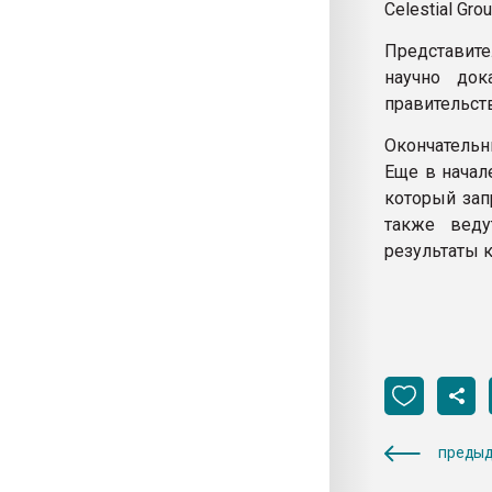
Celestial Gro
Представите
научно док
правительств
Окончательн
Еще в начал
который зап
также веду
результаты 
предыд