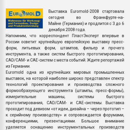
Armaloy PC/ABS-1IM че
Выставка Euromold-2008 стартовала
сегодня во Франкфурте-на-
ПЕРЕЙТИ НА 
Майне (Германия) и продлится с 3 до 6
декабря 2008 года.
Напомним, что корреспондент ПластЭксперт впервые в
России осветит крупнейшую европейскую выставку пресс-
форм, литьевых форм, штампов, фильер и прочего
инструмента, а также систем быстрого прототипирования,
CAD/CAM- и CAE-систем с места событий. Ждите репортажей
из Германии.
Euromold одна из крупнейших мировых промышленных
выставок, на которой наиболее широко представлен спектр
технологий проектирования и производства сложного
формообразующего инструмента (штампы, пресс-формы),
измерительные машины, системы быстрого
прототипирования, CAD/CAM- и CAE-системы. Выставка
проходит под девизом «от идеи, дизайна – через прототип –
к серийному производству» и сопровождается форумами,
конференциями, презентациями. Большое внимание
уделяется оснащению инструментальных производств