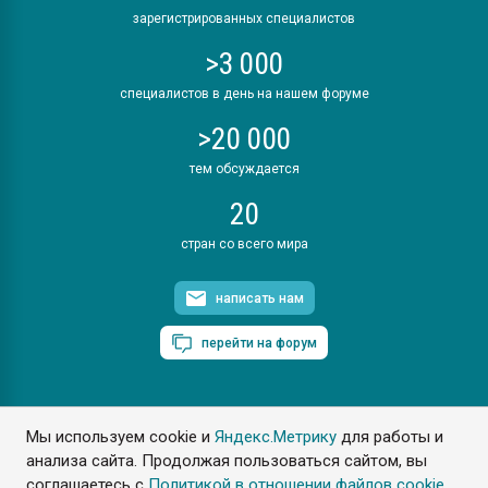
зарегистрированных специалистов
>3 000
специалистов в день на нашем форуме
>20 000
тем обсуждается
20
стран со всего мира
написать нам
перейти на форум
Мы используем cookie и
Яндекс.Метрику
для работы и
ПластЭксперт © 2006. Все права защищены
анализа сайта. Продолжая пользоваться сайтом, вы
Разрешается копирование материалов сайта с обязательной
ссылкой на www.e-plastic.ru
соглашаетесь с
Политикой в отношении файлов cookie
.