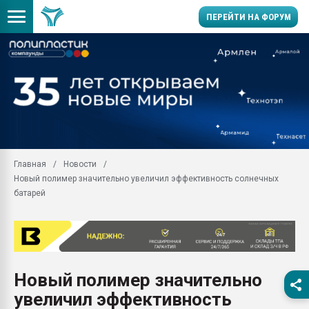
ПЕРЕЙТИ НА ФОРУМ
Продажа готового бизн
производство SPC лам
цикла
29.07.2026 ФРП помог 
заводу пластмасс" зах
ППЭ
Главная
Новости
Помощь в подборе мат
Новый полимер значительно увеличил эффективность солнечных
Вакуум-формовочные 
батарей
ближайшее подмосковье
Подмосковье, Москва
28.07.2026 Автоматиза
первый план в перераб
пластмасс
Новый полимер значительно
28.07.2026 "Техноникол
увеличил эффективность
ситуацией на строител