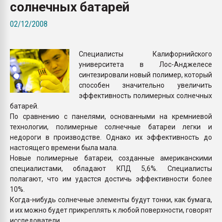
солнечных батарей
Всё, что касается выду
бутылок
02/12/2008
ПЕРЕЙТИ НА 
Специалисты Калифорнийского
университета в Лос-Анджелесе
синтезировали новый полимер, который
способен значительно увеличить
эффективность полимерных солнечных
батарей.
По сравнению с панелями, основанными на кремниевой
технологии, полимерные солнечные батареи легки и
недороги в производстве. Однако их эффективность до
настоящего времени была мала.
Новые полимерные батареи, созданные американскими
специалистами, обладают КПД 5,6%. Специалисты
полагают, что им удастся достичь эффективности более
10%.
Когда-нибудь солнечные элементы будут тонки, как бумага,
и их можно будет прикреплять к любой поверхности, говорят
исследователи.