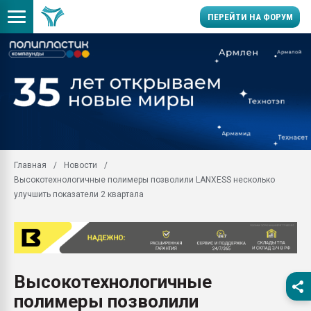
ПЕРЕЙТИ НА ФОРУМ
Продажа готового бизн
производство SPC лам
цикла
29.07.2026 ФРП помог 
заводу пластмасс" зах
ППЭ
Главная
Новости
Помощь в подборе мат
Высокотехнологичные полимеры позволили LANXESS несколько
Вакуум-формовочные 
улучшить показатели 2 квартала
ближайшее подмосковье
Подмосковье, Москва
28.07.2026 Автоматиза
первый план в перераб
пластмасс
Высокотехнологичные
28.07.2026 "Техноникол
полимеры позволили
ситуацией на строител