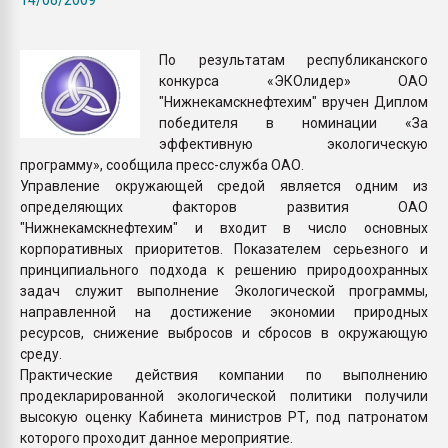
Armaloy PC/ABS-1IM че
По результатам республиканского
ПЕРЕЙТИ НА 
конкурса «ЭКОлидер» ОАО
"Нижнекамскнефтехим" вручен Диплом
победителя в номинации «За
эффективную экологическую
программу», сообщила пресс-служба ОАО.
Управление окружающей средой является одним из
определяющих факторов развития ОАО
"Нижнекамскнефтехим" и входит в число основных
корпоративных приоритетов. Показателем серьезного и
принципиального подхода к решению природоохранных
задач служит выполнение Экологической программы,
направленной на достижение экономии природных
ресурсов, снижение выбросов и сбросов в окружающую
среду.
Практические действия компании по выполнению
продекларированной экологической политики получили
высокую оценку Кабинета министров РТ, под патронатом
которого проходит данное мероприятие.