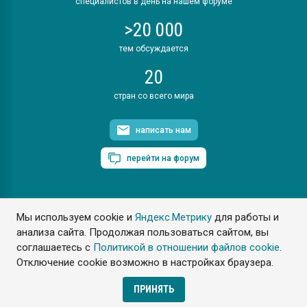
специалистов в день на нашем форуме
>20 000
тем обсуждается
20
стран со всего мира
написать нам
перейти на форум
Мы используем cookie и
Яндекс.Метрику
для работы и
ПластЭксперт © 2006. Все права защищены
анализа сайта. Продолжая пользоваться сайтом, вы
Разрешается копирование материалов сайта с обязательной
ссылкой на www.e-plastic.ru
соглашаетесь с
Политикой в отношении файлов cookie
.
Отключение cookie возможно в настройках браузера.
Разработка сайта
ПРИНЯТЬ