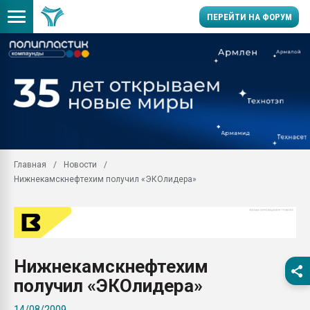
ПЕРЕЙТИ НА ФОРУМ
Помощь в подборе мат
Вакуум-формовочные 
ближайшее подмосковье
Подмосковье, Москва
28.07.2026 Автоматиза
первый план в перераб
Главная
Новости
пластмасс
Нижнекамскнефтехим получил «ЭКОлидера»
28.07.2026 "Техноникол
ситуацией на строител
Всё, что касается выду
бутылок
Нижнекамскнефтехим
Материал поверхности 
вакуумного формовани
получил «ЭКОлидера»
Продам отходы Компо
14/08/2009
поликарбоната и АБС-п