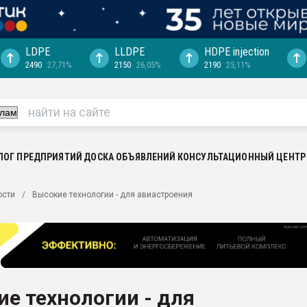
LDPE
LLDPE
HDPE injection
2490
27,71%
2150
26,05%
2190
25,11%
ериала
машины:
, с.-в.
ция выходит на
отке
ЛОГ ПРЕДПРИЯТИЙ
ДОСКА ОБЪЯВЛЕНИЙ
КОНСУЛЬТАЦИОННЫЙ ЦЕНТР
ь" довольна
ости
Высокие технологии - для авиастроения
ьном рынке
ва ПЭТ
пуансона для
я
е технологии - для
зиция
ластика