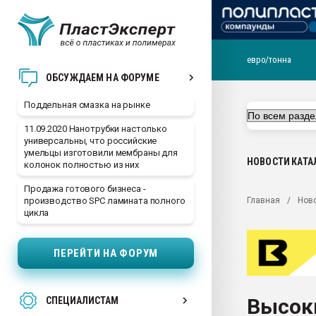
евро/тонна
Помощь в подборе мат
ОБСУЖДАЕМ НА ФОРУМЕ
Вакуум-формовочные 
Поддельная смазка на рынке
ближайшее подмосковье
Подмосковье, Москва
11.09.2020 Нанотрубки настолько
универсальны, что российские
28.07.2026 Автоматиза
умельцы изготовили мембраны для
первый план в перераб
НОВОСТИ
КАТА
колонок полностью из них
пластмасс
Продажа готового бизнеса -
28.07.2026 "Техноникол
Главная
Нов
производство SPC ламината полного
ситуацией на строител
цикла
Всё, что касается выду
бутылок
ПЕРЕЙТИ НА ФОРУМ
Материал поверхности 
вакуумного формовани
Высоки
СПЕЦИАЛИСТАМ
Продам отходы Компо
поликарбоната и АБС-п