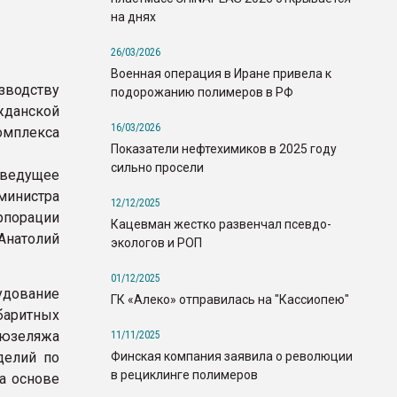
на днях
26/03/2026
Военная операция в Иране привела к
водству
подорожанию полимеров в РФ
данской
16/03/2026
мплекса
Показатели нефтехимиков в 2025 году
сильно просели
 ведущее
министра
12/12/2025
рпорации
Кацевман жестко развенчал псевдо-
Анатолий
экологов и РОП
01/12/2025
удование
ГК «Алеко» отправилась на "Кассиопею"
баритных
фюзеляжа
11/11/2025
Финская компания заявила о революции
делий по
в рециклинге полимеров
а основе