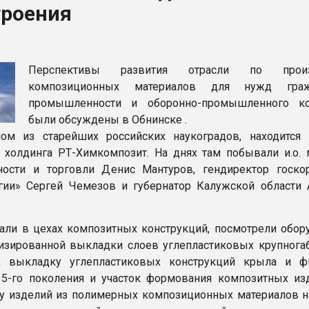
троения
рный цвет
ФОРУМ
Перспективы развития отрасли по произ
композиционных материалов для нужд граж
промышленности и оборонно-промышленного ко
были обсуждены в Обнинске .
ном из старейших российских наукоградов, находится
 холдинга РТ-Химкомпозит. На днях там побывали и.о. 
ости и торговли Денис Мантуров, гендиректор госко
гии» Сергей Чемезов и губернатор Калужской области 
али в цехах композитных конструкций, посмотрели обор
изированной выкладки слоев углепластиковых крупнога
й, выкладку углепластиковых конструкций крыла и 
 5-го поколения и участок формования композитных из
у изделий из полимерных композиционных материалов н