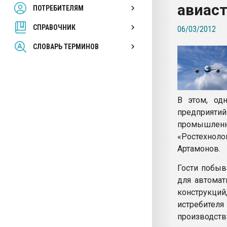
авиас
ПОТРЕБИТЕЛЯМ
Armaloy PC/ABS-1IM че
СПРАВОЧНИК
06/03/2012
ПЕРЕЙТИ НА 
СЛОВАРЬ ТЕРМИНОВ
В этом, од
предприятий
промышленн
«Ростехноло
Артамонов.
Гости побыв
для автомат
конструкци
истребителя
производств