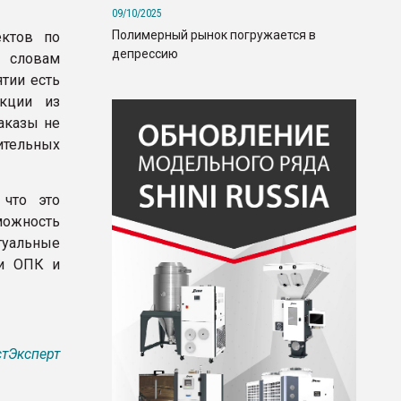
09/10/2025
Полимерный рынок погружается в
ктов по
депрессию
о словам
тии есть
укции из
аказы не
ительных
 что это
можность
туальные
ти ОПК и
тЭксперт