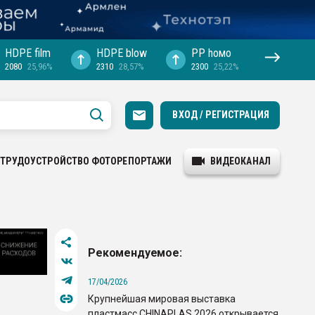
HDPE film
HDPE blow
PP hомо
2080
25,96%
2310
28,57%
2300
25,22%
ВХОД / РЕГИСТРАЦИЯ
ТРУДОУСТРОЙСТВО
ФОТОРЕПОРТАЖИ
ВИДЕОКАНАЛ
Рекомендуемое:
17/04/2026
Крупнейшая мировая выставка
пластмасс CHINAPLAS 2026 открывается