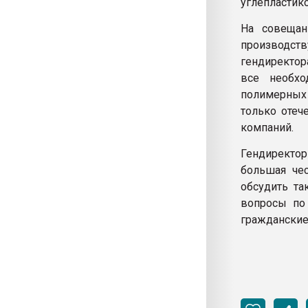
углепластик
На совещан
производст
гендиректор
все необхо
полимерных 
только отеч
компаний.
Гендиректо
большая чес
обсудить т
вопросы по
гражданские