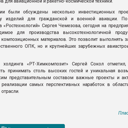
ов для авиационной и ракетно-космической техники.
ии были обсуждены несколько инвестиционных прое
ву изделий для гражданской и военной авиации. П
а «Ростехнологий» Сергея Чемезова, сегодня на предприя
димое для производства высокотехнологичной прод
композиционных материалов. Это позволит выполнять з
ественного ОПК, но и крупнейших зарубежных авиастро
р холдинга «РТ-Химкомпозит» Сергей Сокол отметил,
ть принимать столь высоких гостей и уникальная воз
аким представительным составом важные проекты и ак
 реализации самых перспективных наработок в облас
 отрасли.
Плас