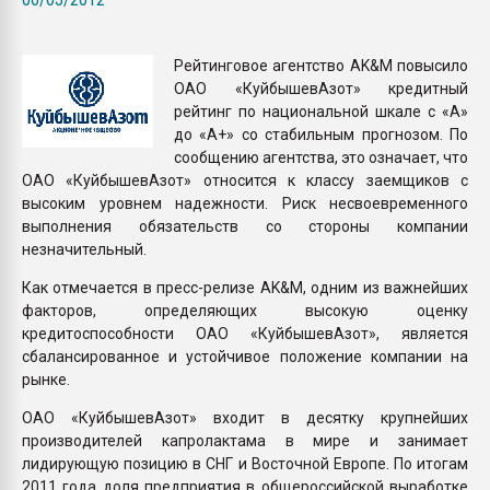
Всё, что касается выду
бутылок
Рейтинговое агентство AK&M повысило
ОАО «КуйбышевАзот» кредитный
ПЕРЕЙТИ НА 
рейтинг по национальной шкале с «А»
до «А+» со стабильным прогнозом. По
сообщению агентства, это означает, что
ОАО «КуйбышевАзот» относится к классу заемщиков с
высоким уровнем надежности. Риск несвоевременного
выполнения обязательств со стороны компании
незначительный.
Как отмечается в пресс-релизе AK&M, одним из важнейших
факторов, определяющих высокую оценку
кредитоспособности ОАО «КуйбышевАзот», является
сбалансированное и устойчивое положение компании на
рынке.
ОАО «КуйбышевАзот» входит в десятку крупнейших
производителей капролактама в мире и занимает
лидирующую позицию в СНГ и Восточной Европе. По итогам
2011 года доля предприятия в общероссийской выработке