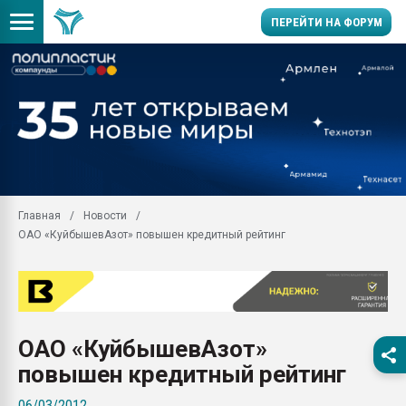
ПЕРЕЙТИ НА ФОРУМ
Продажа готового бизн
производство SPC лам
цикла
29.07.2026 ФРП помог 
заводу пластмасс" зах
ППЭ
Главная
Новости
Помощь в подборе мат
ОАО «КуйбышевАзот» повышен кредитный рейтинг
Вакуум-формовочные 
ближайшее подмосковье
Подмосковье, Москва
28.07.2026 Автоматиза
первый план в перераб
ОАО «КуйбышевАзот»
пластмасс
повышен кредитный рейтинг
28.07.2026 "Техноникол
ситуацией на строител
06/03/2012