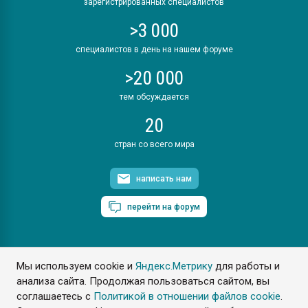
зарегистрированных специалистов
>3 000
специалистов в день на нашем форуме
>20 000
тем обсуждается
20
стран со всего мира
написать нам
перейти на форум
Мы используем cookie и
Яндекс.Метрику
для работы и
ПластЭксперт © 2006. Все права защищены
анализа сайта. Продолжая пользоваться сайтом, вы
Разрешается копирование материалов сайта с обязательной
ссылкой на www.e-plastic.ru
соглашаетесь с
Политикой в отношении файлов cookie
.