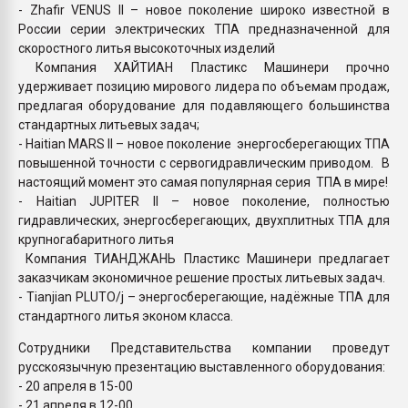
- Zhafir VENUS II – новое поколение широко известной в
России серии электрических ТПА предназначенной для
скоростного литья высокоточных изделий
Компания ХАЙТИАН Пластикс Машинери прочно
удерживает позицию мирового лидера по объемам продаж,
предлагая оборудование для подавляющего большинства
стандартных литьевых задач;
- Haitian MARS II – новое поколение энергосберегающих ТПА
повышенной точности с сервогидравлическим приводом. В
настоящий момент это самая популярная серия ТПА в мире!
- Haitian JUPITER II – новое поколение, полностью
гидравлических, энергосберегающих, двухплитных ТПА для
крупногабаритного литья
Компания ТИАНДЖАНЬ Пластикс Машинери предлагает
заказчикам экономичное решение простых литьевых задач.
- Tianjian PLUTO/j – энергосберегающие, надёжные ТПА для
стандартного литья эконом класса.
Сотрудники Представительства компании проведут
русскоязычную презентацию выставленного оборудования:
- 20 апреля в 15-00
- 21 апреля в 12-00