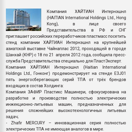
покупка, обмен
Компания ХАЙТИАН Интернэшнл
(HAITIAN International Holdings Ltd., Hong
ПЕРЕЙТИ НА 
Kong), в лице своего
Представительства в РФ и СНГ
приглашает российских переработчиков пластмасс посетить
стенд компании ХАЙТИАН Интернэшнл на крупнейшей
азиатской выставке Чайнаплас 2012, проходящей в городе
Шанхай (КНР) с 18 по 21 апреля 2012 года, сообщила пресс-
служба Представительства специально для ПластЭксперт.
Компания ХАЙТИАН Интернэшнл (Haitian International
Holdings Ltd., Гонконг) продемонстрирует на стенде E3J01
пять энергосберегающих серий ТПА от трёх брендов
входящих в состав Холдинга:
Компания ЗАФИР Пластикс Машинери, сфокусирована на
разработке и производстве полностью электрических
инжекционно-литьевых машин, предназначенных для
решения сложнейших высокотехнологичных литьевых
задач;
- Zhafir MERCURY – инновационная серия полностью
электрических ТПА не имеющая аналогов в мире.