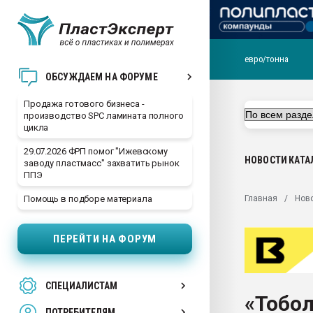
евро/тонна
28.07.2026 Автоматиза
ОБСУЖДАЕМ НА ФОРУМЕ
первый план в перераб
пластмасс
Продажа готового бизнеса -
производство SPC ламината полного
28.07.2026 "Техноникол
цикла
ситуацией на строител
29.07.2026 ФРП помог "Ижевскому
Всё, что касается выду
НОВОСТИ
КАТА
заводу пластмасс" захватить рынок
бутылок
ППЭ
Материал поверхности 
Главная
Нов
Помощь в подборе материала
вакуумного формовани
Продам отходы Компо
ПЕРЕЙТИ НА ФОРУМ
поликарбоната и АБС-п
Armaloy PC/ABS-1IM че
26.07.2022 "Сибирский т
СПЕЦИАЛИСТАМ
намного дороже
«Тобол
ПОТРЕБИТЕЛЯМ
Профильная литератур