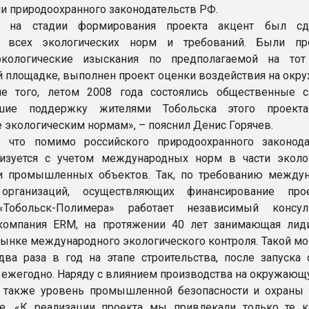
и природоохранного законодательств РФ.
о на стадии формирования проекта акцент был сд
 всех экологических норм и требований. Были пр
экологические изыскания по предполагаемой на то
й площадке, выполнен проект оценки воздействия на ок
ме того, летом 2008 года состоялись общественные с
вшие поддержку жителями Тобольска этого проект
е экологическим нормам», – пояснил Денис Горячев.
, что помимо российского природоохранного законода
лизуется с учетом международных норм в части эколо
ти промышленных объектов. Так, по требованию между
организаций, осуществляющих финансирование прое
Тобольск-Полимера» работает независимый консул
 компания ERM, на протяжении 40 лет занимающая ли
рынке международного экологического контроля. Такой мо
два раза в год на этапе строительства, после запуска 
 ежегодно. Наряду с влиянием производства на окружающ
 также уровень промышленной безопасности и охраны 
е. «К реализации проекта мы привлекали только те к