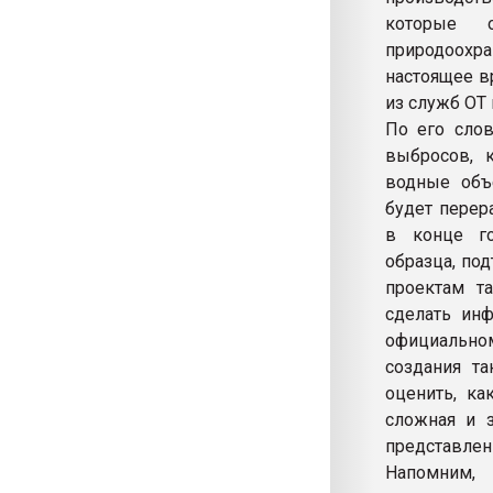
которые 
природоохра
настоящее в
из служб ОТ 
По его слов
выбросов, 
водные объ
будет перер
в конце го
образца, по
проектам т
сделать ин
официально
создания т
оценить, ка
сложная и з
представлен
Напомним,