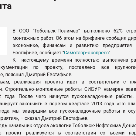
нта
ФОРУМ
В ООО "Тобольск-Полимер" выполнено 62% стро
монтажных работ. Об этом на брифинге сообщил дир
экономике, финансам и развитию предприятия
Евстафьев, сообщает "
Самотлор-экспресс
".
К настоящему времени полностью выполнена ра
кументации по проекту, поставлено все крупногаб
е, пояснил Дмитрий Евстафьев.
вам, реализация проекта идет в соответствии с п
ми. Строительно-монтажные работы СИБУР намерен зав
2 года. После чего начнутся пусконаладочные работы,
анирует закончить в первом квартале 2013 года. «По пла
 года мы завершим все пусконаладочные работы и ос
риятия», – сказал Дмитрий Евстафьев.
едь начальник отдела экологии Тобольск-Нефтехима Денис
то проект реализуется в соответствии со всеми н