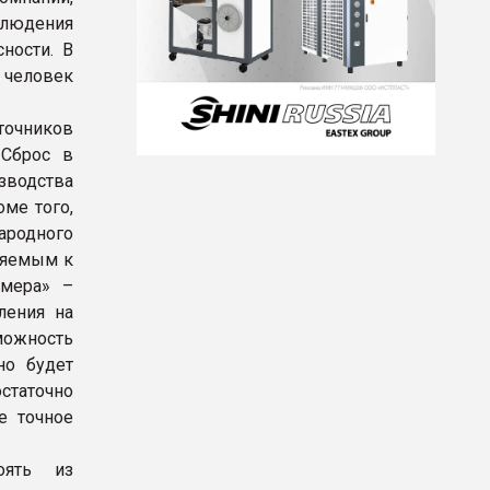
людения
ности. В
 человек
точников
 Сброс в
зводства
оме того,
ародного
ляемым к
имера» –
ления на
можность
но будет
статочно
е точное
оять из