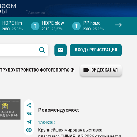
HDPE film
HDPE blow
PP hомо
2080
25,96%
2310
28,57%
2300
25,22%
ВХОД / РЕГИСТРАЦИЯ
ТРУДОУСТРОЙСТВО
ФОТОРЕПОРТАЖИ
ВИДЕОКАНАЛ
Рекомендуемое:
17/04/2026
Крупнейшая мировая выставка
пластмасс CHINAPLAS 2026 открывается