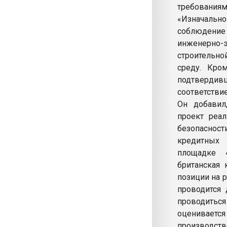
требованиям
«Изначальн
соблюдение
инженерно-
строительно
среду. Кро
подтверди
соответстви
Он добавил
проект реа
безопаснос
кредитных 
площадке «
британская
позиции на 
проводится 
проводиться
оценивается
производств