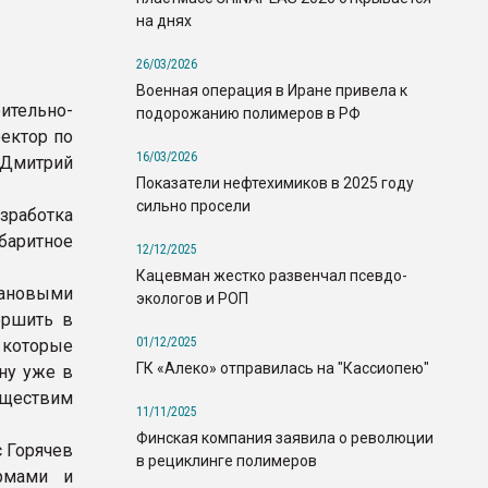
на днях
26/03/2026
Военная операция в Иране привела к
ительно-
подорожанию полимеров в РФ
ектор по
16/03/2026
 Дмитрий
Показатели нефтехимиков в 2025 году
сильно просели
зработка
аритное
12/12/2025
Кацевман жестко развенчал псевдо-
лановыми
экологов и РОП
ершить в
01/12/2025
 которые
ГК «Алеко» отправилась на "Кассиопею"
ну уже в
уществим
11/11/2025
Финская компания заявила о революции
 Горячев
в рециклинге полимеров
ормами и