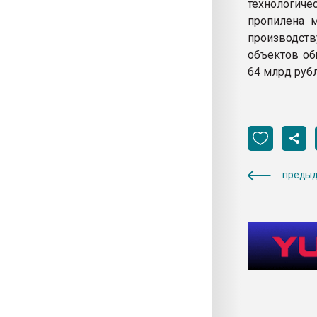
технологиче
пропилена м
производств
объектов об
64 млрд рубл
предыд