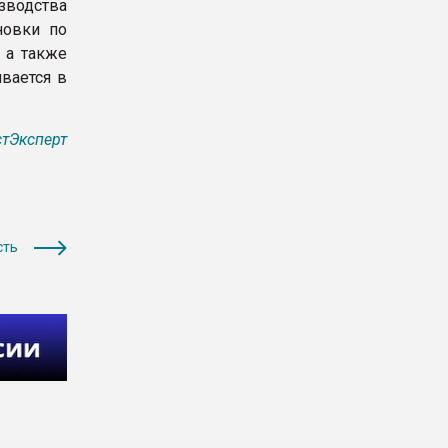
зводства
новки по
 а также
вается в
тЭксперт
сть