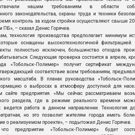
отвечали нашим требованиям в области соб
нного законодательства, охраны труда и техники безопас
ремя контроль за ходом стройки осуществляют свыше 20
и ПБ», – сказал Денис Горячев.
ам, технология производства предполагает минимум ис
которые оснащены высокотехнологичной фильтрацией.
екты полностью исключен, большинство отходов прои
абатываться. Следующая проверка состоится в апреле, кр
да «Тобольск-Полимер» получит сертификат междун
дтверждающий соответствие всем требованиям, предъяв
акого масштаба. В планах руководства «Тобольск-Пол
формацию о выбросах в атмосферу доступной для насе
м сайте предприятия. «Мы сейчас рассматриваем воз
акого раздела, где в режиме реального времени мож
к ведется работа в данном направлении. Технология до
атратная, но это позволит жителям города иметь боле
ие о реализуемом проекте», – подытожил Денис Горячев.
 что предприятие «Тобольск-Полимер» будет сост