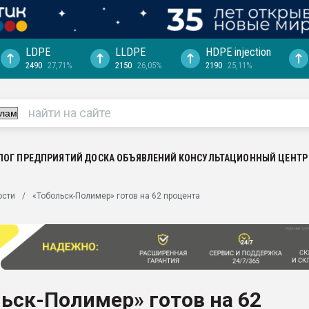
LDPE
LLDPE
HDPE injection
2490
27,71%
2150
26,05%
2190
25,11%
ция выходит на
отке
ь" довольна
ьном рынке
ва ПЭТ
ЛОГ ПРЕДПРИЯТИЙ
ДОСКА ОБЪЯВЛЕНИЙ
КОНСУЛЬТАЦИОННЫЙ ЦЕНТР
пуансона для
ости
«Тобольск-Полимер» готов на 62 процента
я
зиция
ластика
рный цвет
итан" стал
ьск-Полимер» готов на 62
а. Продажа,