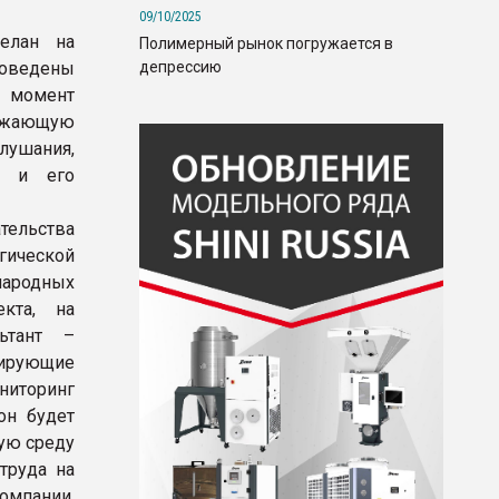
09/10/2025
елан на
Полимерный рынок погружается в
депрессию
оведены
т момент
ружающую
лушания,
а и его
тельства
гической
народных
кта, на
ьтант –
дирующие
ниторинг
он будет
ую среду
труда на
омпании,