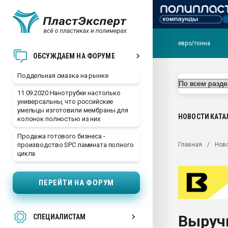
евро/тонна
Помощь в подборе мат
ОБСУЖДАЕМ НА ФОРУМЕ
Вакуум-формовочные 
Поддельная смазка на рынке
ближайшее подмосковье
Подмосковье, Москва
11.09.2020 Нанотрубки настолько
универсальны, что российские
28.07.2026 Автоматиза
умельцы изготовили мембраны для
первый план в перераб
НОВОСТИ
КАТА
колонок полностью из них
пластмасс
Продажа готового бизнеса -
28.07.2026 "Техноникол
Главная
Нов
производство SPC ламината полного
ситуацией на строител
цикла
Всё, что касается выду
бутылок
ПЕРЕЙТИ НА ФОРУМ
Материал поверхности 
вакуумного формовани
Выруч
СПЕЦИАЛИСТАМ
Продам отходы Компо
поликарбоната и АБС-п