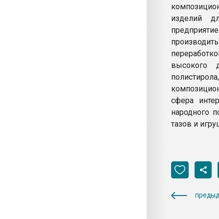
композицио
изделий дл
предприятие
производить
переработк
высокого д
полистирола
композицион
сфера инте
народного п
тазов и игру
предыд