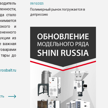
водитель
09/10/2025
нности,
Полимерный рынок погружается в
депрессию
да стало
нимается
изкого и
ненного
укции из
е важная
оварами
 тары до
rosbalt.ru
сть