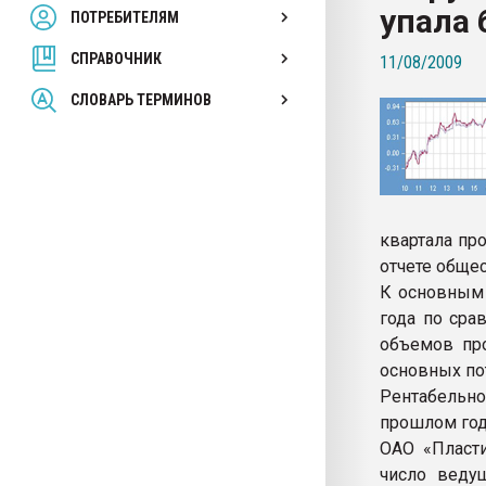
упала 
ПОТРЕБИТЕЛЯМ
Armaloy PC/ABS-1IM че
СПРАВОЧНИК
11/08/2009
ПЕРЕЙТИ НА 
СЛОВАРЬ ТЕРМИНОВ
квартала про
отчете общес
К основным 
года по срав
объемов пр
основных по
Рентабельно
прошлом год
ОАО «Пласти
число веду