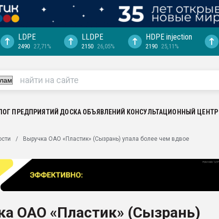
LDPE
LLDPE
HDPE injection
2490
27,71%
2150
26,05%
2190
25,11%
ериала
машины:
, с.-в.
ция выходит на
отке
ЛОГ ПРЕДПРИЯТИЙ
ДОСКА ОБЪЯВЛЕНИЙ
КОНСУЛЬТАЦИОННЫЙ ЦЕНТР
ь" довольна
ости
Выручка ОАО «Пластик» (Сызрань) упала более чем вдвое
ьном рынке
ва ПЭТ
пуансона для
я
ка ОАО «Пластик» (Сызрань)
зиция
ластика