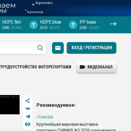
HDPE film
HDPE blow
PP hомо
2080
25,96%
2310
28,57%
2300
25,22%
ВХОД / РЕГИСТРАЦИЯ
ТРУДОУСТРОЙСТВО
ФОТОРЕПОРТАЖИ
ВИДЕОКАНАЛ
Рекомендуемое:
17/04/2026
Крупнейшая мировая выставка
пластмасс CHINAPLAS 2026 открывается