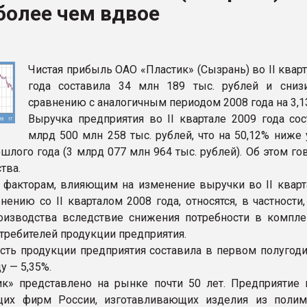
более чем вдвое
рный цвет
ФОРУМ
Чистая прибыль ОАО «Пластик» (Сызрань) во II квар
года составила 34 млн 189 тыс. рублей и сниз
сравнению с аналогичным периодом 2008 года на 3,1
Выручка предприятия во II квартале 2009 года сос
млрд 500 млн 258 тыс. рублей, что на 50,12% ниже 
шлого года (3 млрд 077 млн 964 тыс. рублей). Об этом го
тва.
факторам, влияющим на изменение выручки во II кварт
нению со II кварталом 2008 года, относятся, в частности
оизводства вследствие снижения потребности в компл
требителей продукции предприятия.
сть продукции предприятия составила в первом полугодии
у — 5,35%.
к» представлено на рынке почти 50 лет. Предприятие 
щих фирм России, изготавливающих изделия из поли