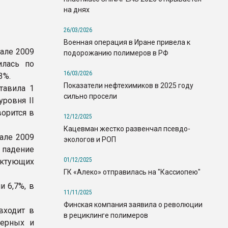
на днях
26/03/2026
Военная операция в Иране привела к
тале 2009
подорожанию полимеров в РФ
илась по
16/03/2026
3%.
Показатели нефтехимиков в 2025 году
тавила 1
сильно просели
уровня II
ворится в
12/12/2025
Кацевман жестко развенчал псевдо-
але 2009
экологов и РОП
, падение
01/12/2025
ектующих
ГК «Алеко» отправилась на "Кассиопею"
 6,7%, в
11/11/2025
Финская компания заявила о революции
входит в
в рециклинге полимеров
мерных и