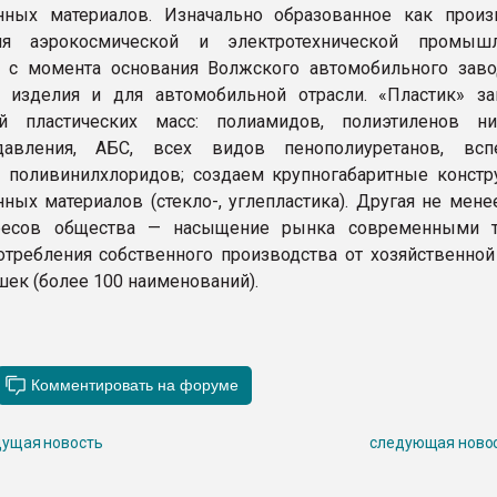
нных материалов. Изначально образованное как произ
я аэрокосмической и электротехнической промышле
 с момента основания Волжского автомобильного заво
 изделия и для автомобильной отрасли. «Пластик» за
ой пластических масс: полиамидов, полиэтиленов н
авления, АБС, всех видов пенополиуретанов, вспе
, поливинилхлоридов; создаем крупногабаритные констр
ных материалов (стекло-, углепластика). Другая не мене
ресов общества — насыщение рынка современными т
отребления собственного производства от хозяйственной
шек (более 100 наименований).
ущая новость
следующая ново