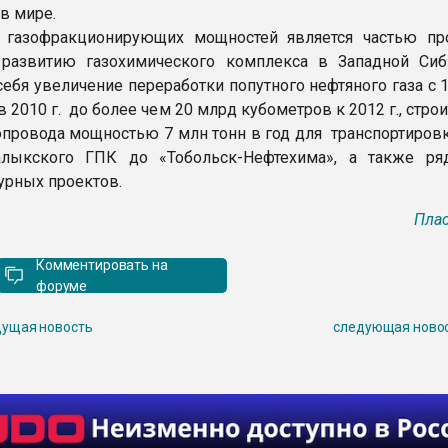
в мире.
 газофракционирующих мощностей является частью п
развитию газохимического комплекса в Западной Сиб
себя увеличение переработки попутного нефтяного газа с 
 2010 г. до более чем 20 млрд кубометров к 2012 г., стро
опровода мощностью 7 млн тонн в год для транспортиро
лыкского ГПК до «Тобольск-Нефтехима», а также ря
урных проектов.
Плас
Комментировать на
форуме
ущая новость
следующая ново