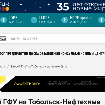
LDPE
LLDPE
HDPE injection
2490
27,71%
2150
26,05%
2190
25,11%
еса -
ината полного
"Ижевскому
ватить рынок
ЛОГ ПРЕДПРИЯТИЙ
ДОСКА ОБЪЯВЛЕНИЙ
КОНСУЛЬТАЦИОННЫЙ ЦЕНТР
ериала
машины:
ости
Второй ГФУ на Тобольск-Нефтехиме быть!
, с.-в.
ция выходит на
отке
ь" довольна
й ГФУ на Тобольск-Нефтехиме
ьном рынке