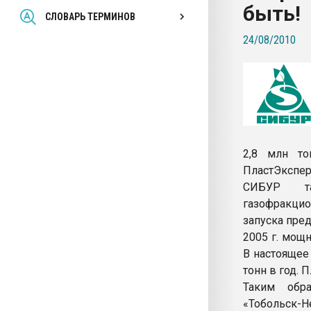
быть!
Всё, что касается выду
СЛОВАРЬ ТЕРМИНОВ
бутылок
24/08/2010
ПЕРЕЙТИ НА 
2,8 млн то
ПластЭкспер
СИБУР та
газофракцио
запуска пре
2005 г. мощн
В настоящее
тонн в год. 
Таким обра
«Тобольск-