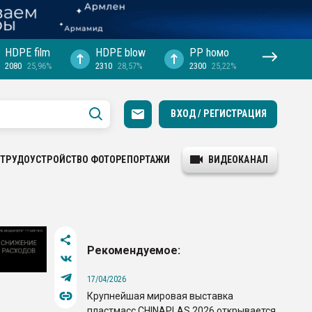
HDPE film
HDPE blow
PP hомо
2080
25,96%
2310
28,57%
2300
25,22%
ВХОД / РЕГИСТРАЦИЯ
ТРУДОУСТРОЙСТВО
ФОТОРЕПОРТАЖИ
ВИДЕОКАНАЛ
Рекомендуемое:
17/04/2026
Крупнейшая мировая выставка
пластмасс CHINAPLAS 2026 открывается