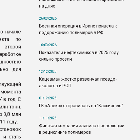
на днях
26/03/2026
Военная операция в Иране привела к
о начале
подорожанию полимеров в РФ
екта по
16/03/2026
 второй
Показатели нефтехимиков в 2025 году
еработке
сильно просели
ощностью
льно для
12/12/2025
Кацевман жестко развенчал псевдо-
вующей
экологов и РОП
 момента
01/12/2025
 в год. С
ГК «Алеко» отправилась на "Кассиопею"
млн тонн.
 3,8 млн
11/11/2025
11 году.
Финская компания заявила о революции
тановок
в рециклинге полимеров
 и стать