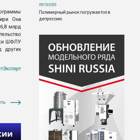
09/10/2025
рограммы
Полимерный рынок погружается в
депрессию
ири. Она
16,8 млрд
ительство
вки ШФЛУ
д других
тЭксперт
сть