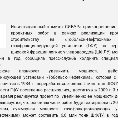
ва ПЭТ
ФОРУМ
Инвестиционный комитет СИБУРа принял решение 
проектных работ в рамках реализации про
строительству на «Тобольск-Нефтехиме»
газофракционирующей установки (ГФУ) по пер
широкой фракции легких углеводородов (ШФЛУ) м
нн в год, сообщила пресс-служба холдинга специа
т.
кже планирует увеличить мощность дейст
нирующей установки «Тобольск-Нефтехима», которая с
дприятия в 1984 г. перерабатывала около 2 млн тонн ШФЛУ
ости ГФУ постепенно расширялись, достигнув в 2009 г. 3 
 время реализуется проект по увеличению ее мощности до
Планируется, что основная часть работ будет завершена в 20
зом, суммарная мощность газофракционирующих ус
Нефтехима» может составить 6,6 млн тонн ШФЛУ в год