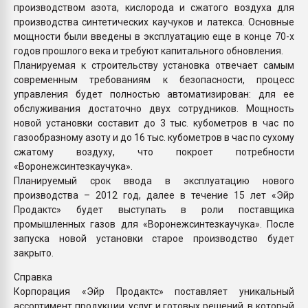
производством азота, кислорода и сжатого воздуха для
производства синтетических каучуков и латекса. Основные
мощности были введены в эксплуатацию еще в конце 70-х
годов прошлого века и требуют капитального обновления.
Планируемая к строительству установка отвечает самым
современным требованиям к безопасности, процесс
управления будет полностью автоматизирован: для ее
обслуживания достаточно двух сотрудников. Мощность
новой установки составит до 3 тыс. кубометров в час по
газообразному азоту и до 16 тыс. кубометров в час по сухому
сжатому воздуху, что покроет потребности
«Воронежсинтезкаучука».
Планируемый срок ввода в эксплуатацию нового
производства – 2012 год, далее в течение 15 лет «Эйр
Продактс» будет выступать в роли поставщика
промышленных газов для «Воронежсинтезкаучука». После
запуска новой установки старое производство будет
закрыто.
Справка
Корпорация «Эйр Продактс» поставляет уникальный
ассортимент продукции, услуг и готовых решений, в который