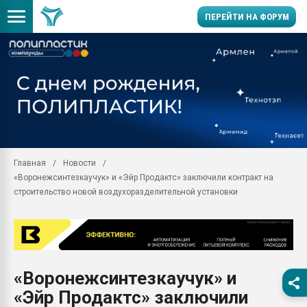
ПЕРЕЙТИ НА ФОРУМ
Продажа готового бизн
производство SPC лам
цикла
29.07.2026 ФРП помог 
заводу пластмасс" зах
ППЭ
Главная
Новости
Помощь в подборе мат
«Воронежсинтезкаучук» и «Эйр Продактс» заключили контракт на
Вакуум-формовочные 
строительство новой воздухоразделительной установки
ближайшее подмосковье
Подмосковье, Москва
28.07.2026 Автоматиза
первый план в перераб
пластмасс
«Воронежсинтезкаучук» и
28.07.2026 "Техноникол
«Эйр Продактс» заключили
ситуацией на строител