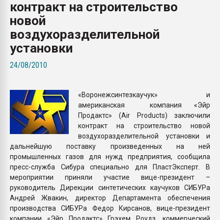
контракт на строительство
Всё, что касается выду
бутылок
новой
воздухоразделительной
ПЕРЕЙТИ НА 
установки
24/08/2010
«Воронежсинтезкаучук» и
американская компания «Эйр
Продактс» (Air Products) заключили
контракт на строительство новой
воздухоразделительной установки и
дальнейшую поставку произведенных на ней
промышленных газов для нужд предприятия, сообщила
пресс-служба Сибура специально для ПластЭксперт. В
мероприятии приняли участие вице-президент –
руководитель Дирекции синтетических каучуков СИБУРа
Андрей Жвакин, директор Департамента обеспечения
производства СИБУРа Федор Кирсанов, вице-президент
компании «Эйр Продактс» Грэхем Роудз, коммерческий