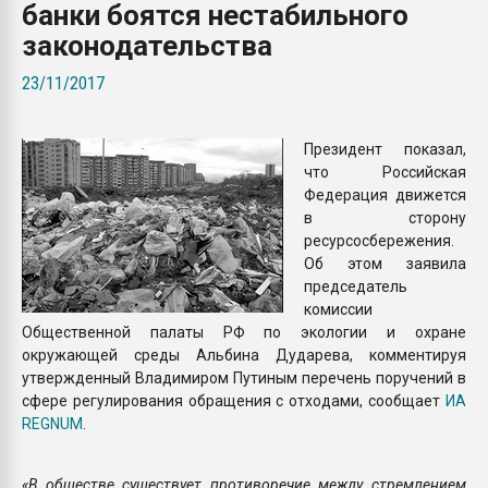
банки боятся нестабильного
Armaloy PC/ABS-1IM че
законодательства
ПЕРЕЙТИ НА 
23/11/2017
Президент показал,
что Российская
Федерация движется
в сторону
ресурсосбережения.
Об этом заявила
председатель
комиссии
Общественной палаты РФ по экологии и охране
окружающей среды Альбина Дударева, комментируя
утвержденный Владимиром Путиным перечень поручений в
сфере регулирования обращения с отходами, сообщает
ИА
REGNUM
.
«В обществе существует противоречие между стремлением