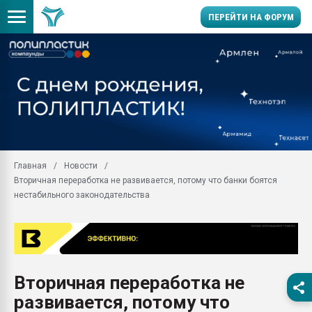
ПЕРЕЙТИ НА ФОРУМ
Помощь в подборе мат
Вакуум-формовочные 
ближайшее подмосковье
Подмосковье, Москва
28.07.2026 Автоматиза
первый план в перераб
Главная
Новости
пластмасс
Вторичная переработка не развивается, потому что банки боятся
28.07.2026 "Техноникол
нестабильного законодательства
ситуацией на строител
Всё, что касается выду
бутылок
Материал поверхности 
вакуумного формовани
Вторичная переработка не
развивается, потому что
Продам отходы Компо
поликарбоната и АБС-п