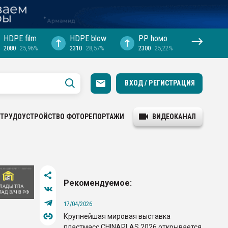
HDPE film
HDPE blow
PP hомо
2080
25,96%
2310
28,57%
2300
25,22%
ВХОД / РЕГИСТРАЦИЯ
ТРУДОУСТРОЙСТВО
ФОТОРЕПОРТАЖИ
ВИДЕОКАНАЛ
Рекомендуемое:
17/04/2026
Крупнейшая мировая выставка
пластмасс CHINAPLAS 2026 открывается