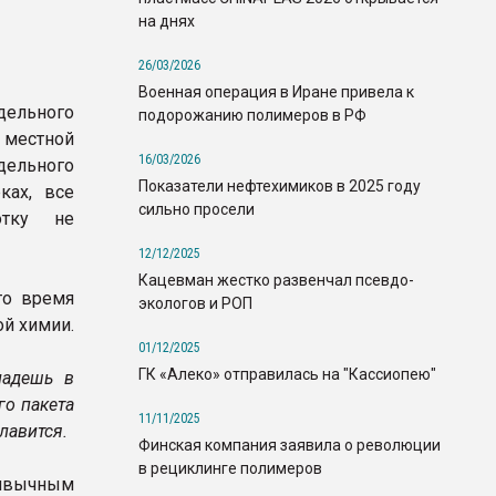
на днях
26/03/2026
Военная операция в Иране привела к
дельного
подорожанию полимеров в РФ
 местной
16/03/2026
дельного
Показатели нефтехимиков в 2025 году
ках, все
сильно просели
отку не
12/12/2025
Кацевман жестко развенчал псевдо-
то время
экологов и РОП
ой химии.
01/12/2025
ГК «Алеко» отправилась на "Кассиопею"
ладешь в
го пакета
11/11/2025
лавится.
Финская компания заявила о революции
в рециклинге полимеров
ривычным