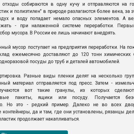
 отходы собираются в одну кучу и отправляются на г
стик и полиэтилен" в природе разлагаются более века, за 
здух и воду попадает немало опасных элементов. А ве
жать - при налаженной системе переработки. Первы
сбор мусора. В России ее лишь начинают внедрять.
нный мусор поступает на предприятия переработки. На по
клад ежемесячно доставляют до 120 тонн химических
 одноразовой посуды до труб и деталей автомобилей.
ортировка. Разные виды пленки делят на несколько груп
нный материал отправляется под пресс. Затем - измельч
лучаются вот такие гранулы, из которых сделаю
овые пакеты, ящики или посуду. Получается безо
во. Но это - редкий пример. Далеко не во всех дво
 контейнеры, да и там, где они установлены, рязанцы де
пластик продолжает накапливаться.