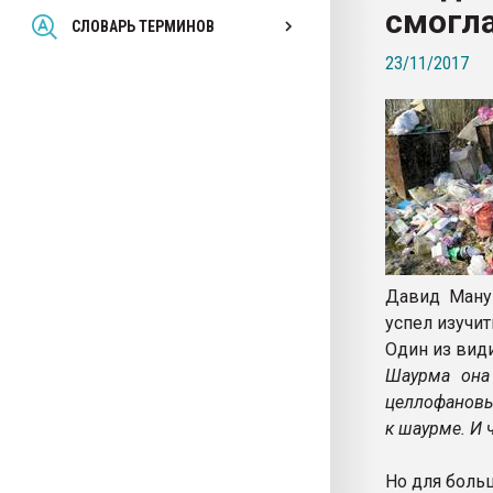
смогл
Всё, что касается выду
СЛОВАРЬ ТЕРМИНОВ
бутылок
23/11/2017
ПЕРЕЙТИ НА 
Давид Манук
успел изучит
Один из види
Шаурма она 
целлофановый
к шаурме. И 
Но для боль