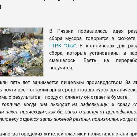
а
ва ПЭТ
ФОРУМ
В Рязани провалилась идея раз
сбора мусора, говорится в сюжете
ГТРК "Ока"
. В контейнерах для раз
сбора, которые установлены в пар
смешалось. Взять на перераб
получится.
ян пять лет занимается пищевым производством. За э
ь почти все - от кулинарных рецептов до курса органическ
мых результатов - продукт клиенту он отдает в бумаге:
горячая, когда она выходит из вафельницы и сразу к
 пакет, происходит, как бы запах отдается от целлофаново
человеку отдается запах жженой резины, полиэтилен, когда п
шинства городских жителей пластик и полиэтилен стали п