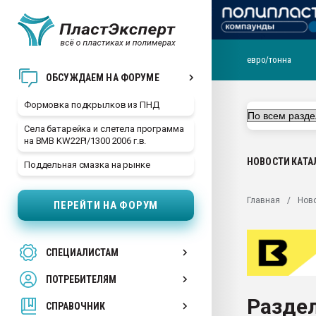
евро/тонна
Продажа готового бизн
ОБСУЖДАЕМ НА ФОРУМЕ
производство SPC лам
цикла
Формовка подкрылков из ПНД
29.07.2026 ФРП помог 
Села батарейка и слетела программа
заводу пластмасс" зах
на BMB KW22PI/1300 2006 г.в.
ППЭ
НОВОСТИ
КАТА
Поддельная смазка на рынке
Помощь в подборе мат
Вакуум-формовочные 
Главная
Нов
ПЕРЕЙТИ НА ФОРУМ
ближайшее подмосковье
Подмосковье, Москва
28.07.2026 Автоматиза
СПЕЦИАЛИСТАМ
первый план в перераб
пластмасс
ПОТРЕБИТЕЛЯМ
28.07.2026 "Техноникол
Раздел
ситуацией на строител
СПРАВОЧНИК