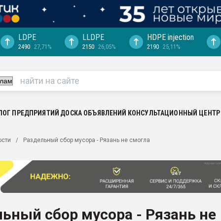
LDPE
LLDPE
HDPE injection
2490
27,71%
2150
26,05%
2190
25,11%
еса -
ината полного
"Ижевскому
ватить рынок
ЛОГ ПРЕДПРИЯТИЙ
ДОСКА ОБЪЯВЛЕНИЙ
КОНСУЛЬТАЦИОННЫЙ ЦЕНТР
ериала
машины:
ости
Раздельный сбор мусора - Рязань не смогла
, с.-в.
ция выходит на
отке
ь" довольна
ьный сбор мусора - Рязань не
ьном рынке