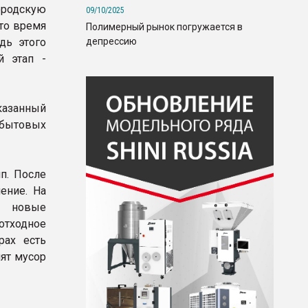
ородскую
09/10/2025
это время
Полимерный рынок погружается в
депрессию
дь этого
й этап -
казанный
 бытовых
п. После
ение. На
т новые
тходное
рах есть
лят мусор