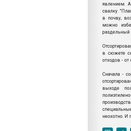
явлением. А
свалку. "Пла
в почву, во
можно избе
раздельный 
Отсортирова
в сюжете с
отходов - от
Сначала - с
отсортирова
выходе по
полиэтилен
производст
специальные
неохотно. И 