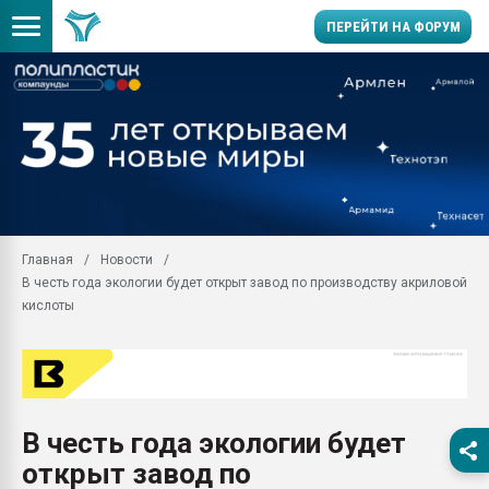
ПЕРЕЙТИ НА ФОРУМ
Продажа готового бизн
производство SPC лам
цикла
29.07.2026 ФРП помог 
заводу пластмасс" зах
ППЭ
Главная
Новости
Помощь в подборе мат
В честь года экологии будет открыт завод по производству акриловой
Вакуум-формовочные 
кислоты
ближайшее подмосковье
Подмосковье, Москва
28.07.2026 Автоматиза
первый план в перераб
пластмасс
В честь года экологии будет
28.07.2026 "Техноникол
открыт завод по
ситуацией на строител