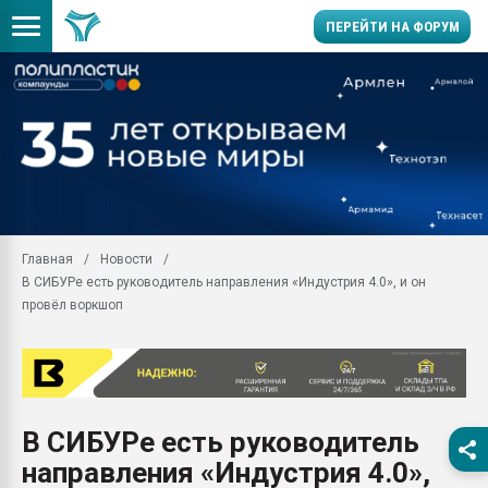
ПЕРЕЙТИ НА ФОРУМ
Продажа готового бизн
производство SPC лам
цикла
29.07.2026 ФРП помог 
заводу пластмасс" зах
ППЭ
Главная
Новости
Помощь в подборе мат
В СИБУРе есть руководитель направления «Индустрия 4.0», и он
Вакуум-формовочные 
провёл воркшоп
ближайшее подмосковье
Подмосковье, Москва
28.07.2026 Автоматиза
первый план в перераб
пластмасс
В СИБУРе есть руководитель
28.07.2026 "Техноникол
направления «Индустрия 4.0»,
ситуацией на строител