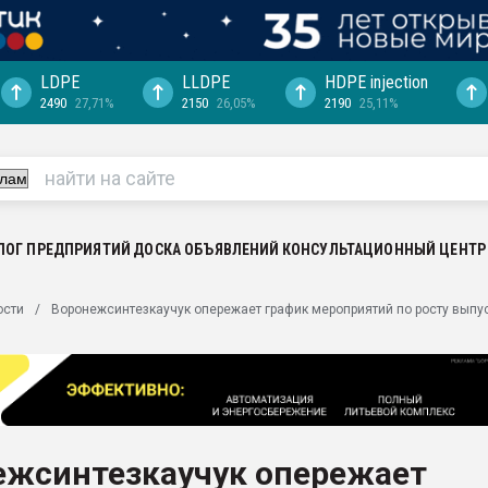
LDPE
LLDPE
HDPE injection
2490
27,71%
2150
26,05%
2190
25,11%
еса -
ината полного
"Ижевскому
ватить рынок
ЛОГ ПРЕДПРИЯТИЙ
ДОСКА ОБЪЯВЛЕНИЙ
КОНСУЛЬТАЦИОННЫЙ ЦЕНТР
ериала
машины:
ости
Воронежсинтезкаучук опережает график мероприятий по росту выпу
, с.-в.
ция выходит на
отке
ь" довольна
ежсинтезкаучук опережает
ьном рынке