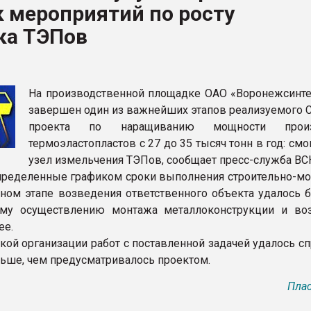
 мероприятий по росту
ва ПЭТ
ка ТЭПов
ФОРУМ
На производственной площадке ОАО «Воронежсинте
завершен один из важнейших этапов реализуемого
проекта по наращиванию мощности произ
термоэластопластов с 27 до 35 тысяч тонн в год: см
узел измельчения ТЭПов, сообщает пресс-служба ВС
пределенные графиком сроки выполнения строительно-м
нном этапе возведения ответственного объекта удалось б
ому осуществлению монтажа металлоконструкции и во
ее.
акой организации работ с поставленной задачей удалось с
ньше, чем предусматривалось проектом.
Плас