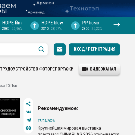
HDPE film
HDPE blow
PP hомо
2080
25,96%
2310
28,57%
2300
25,22%
ВХОД / РЕГИСТРАЦИЯ
ТРУДОУСТРОЙСТВО
ФОТОРЕПОРТАЖИ
ВИДЕОКАНАЛ
ска ТЭПов
Рекомендуемое:
17/04/2026
Крупнейшая мировая выставка
пластмасс CHINAPLAS 2026 открывается