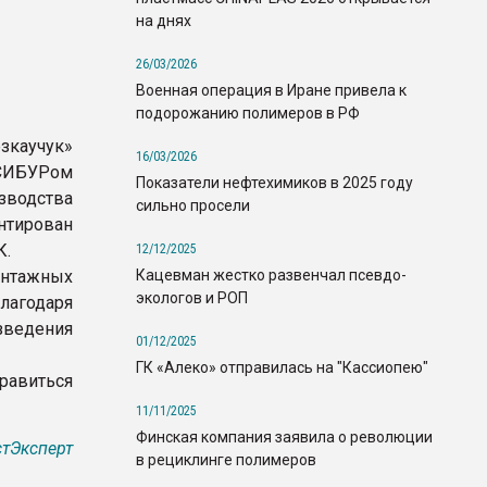
на днях
26/03/2026
Военная операция в Иране привела к
подорожанию полимеров в РФ
зкаучук»
16/03/2026
 СИБУРом
Показатели нефтехимиков в 2025 году
водства
сильно просели
онтирован
К.
12/12/2025
Кацевман жестко развенчал псевдо-
онтажных
экологов и РОП
лагодаря
зведения
01/12/2025
ГК «Алеко» отправилась на "Кассиопею"
правиться
11/11/2025
Финская компания заявила о революции
тЭксперт
в рециклинге полимеров