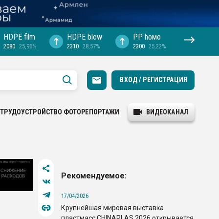
HDPE film
HDPE blow
PP hомо
2080
25,96%
2310
28,57%
2300
25,22%
ВХОД / РЕГИСТРАЦИЯ
ТРУДОУСТРОЙСТВО
ФОТОРЕПОРТАЖИ
ВИДЕОКАНАЛ
Рекомендуемое:
17/04/2026
Крупнейшая мировая выставка
пластмасс CHINAPLAS 2026 открывается