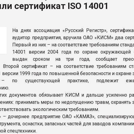
ли сертификат ISO 14001
рный цвет
ФОРУМ
На днях ассоциация «Русский Регистр», сертифик
аудитор предприятия, вручила ОАО «КИСМ» два серт
Первый из них – на соответствие требованиям станд
14001 версии 2004 года по охране окружающей
выдан сроком на три года, сообщает пресс
. Второй сертификат – на соответствие требованиям ст
 версии 1999 года по повышенной безопасности и охране 
 – по существующей практике, подлежит еже
нию.
тих документов обязывает КИСМ и дальше усиленно ра
лениях: принимать меры по недопущению травм, охранять 
оответствовать экологическим требованиям.
 – дочернее предприятие ОАО «КАМАЗ», специализирую
румента, оснастки, запасных частей для заводов компании
ой спецтехники.