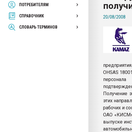
получи
ПОТРЕБИТЕЛЯМ
Armaloy PC/ABS-1IM че
СПРАВОЧНИК
20/08/2008
ПЕРЕЙТИ НА 
СЛОВАРЬ ТЕРМИНОВ
предприятия
OHSAS 18001
персонала
подтвержде
Получение э
этих направ
рабочих и с
ОАО «КИСМ»
выпуске инст
автомобильн