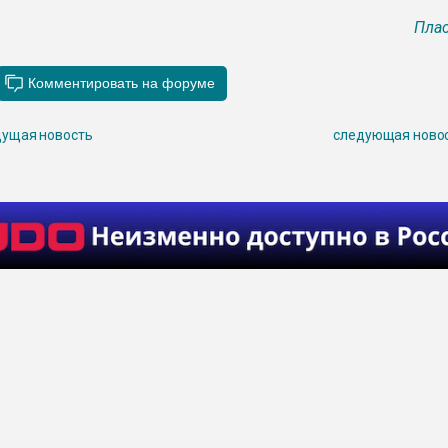
Плас
ущая новость
следующая ново