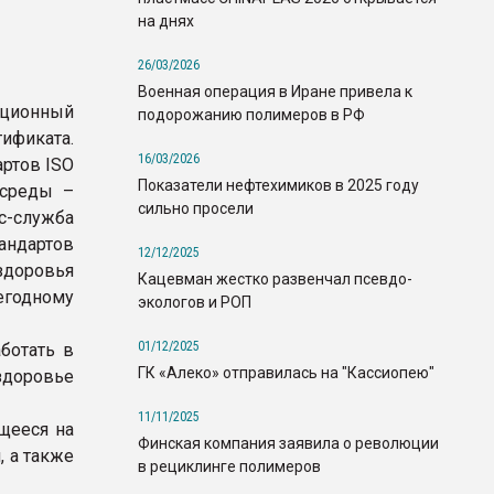
на днях
26/03/2026
Военная операция в Иране привела к
ационный
подорожанию полимеров в РФ
ификата.
16/03/2026
артов ISO
Показатели нефтехимиков в 2025 году
 среды –
сильно просели
-служба
андартов
12/12/2025
здоровья
Кацевман жестко развенчал псевдо-
годному
экологов и РОП
01/12/2025
ботать в
ГК «Алеко» отправилась на "Кассиопею"
здоровье
11/11/2025
щееся на
Финская компания заявила о революции
, а также
в рециклинге полимеров