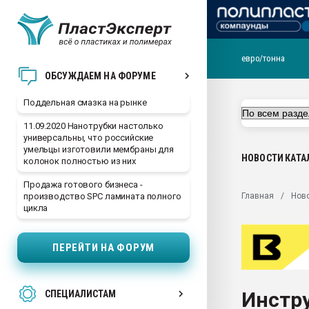
евро/тонна
Помощь в подборе мат
ОБСУЖДАЕМ НА ФОРУМЕ
Вакуум-формовочные 
Поддельная смазка на рынке
ближайшее подмосковье
Подмосковье, Москва
11.09.2020 Нанотрубки настолько
универсальны, что российские
28.07.2026 Автоматиза
умельцы изготовили мембраны для
первый план в перераб
НОВОСТИ
КАТА
колонок полностью из них
пластмасс
Продажа готового бизнеса -
28.07.2026 "Техноникол
Главная
Нов
производство SPC ламината полного
ситуацией на строител
цикла
Всё, что касается выду
бутылок
ПЕРЕЙТИ НА ФОРУМ
Материал поверхности 
вакуумного формовани
Инстр
СПЕЦИАЛИСТАМ
Продам отходы Компо
поликарбоната и АБС-п