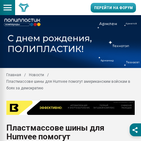
ПЕРЕЙТИ НА ФОРУМ
Помощь в подборе мат
Вакуум-формовочные 
ближайшее подмосковье
Подмосковье, Москва
28.07.2026 Автоматиза
первый план в перераб
Главная
Новости
пластмасс
Пластмассове шины для Humvee помогут американским войскам в
28.07.2026 "Техноникол
боях за демократию
ситуацией на строител
Всё, что касается выду
бутылок
Материал поверхности 
вакуумного формовани
Пластмассове шины для
Humvee помогут
Продам отходы Компо
поликарбоната и АБС-п