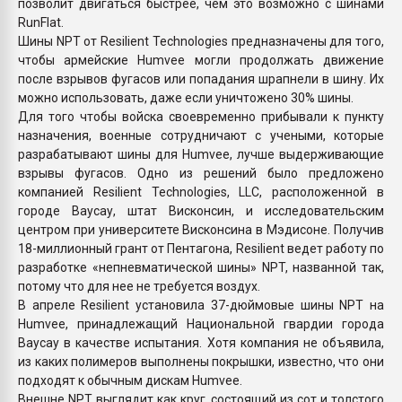
позволит двигаться быстрее, чем это возможно с шинами
RunFlat.
Шины NPT от Resilient Technologies предназначены для того,
чтобы армейские Humvee могли продолжать движение
после взрывов фугасов или попадания шрапнели в шину. Их
можно использовать, даже если уничтожено 30% шины.
Для того чтобы войска своевременно прибывали к пункту
назначения, военные сотрудничают с учеными, которые
разрабатывают шины для Humvee, лучше выдерживающие
взрывы фугасов. Одно из решений было предложено
компанией Resilient Technologies, LLC, расположенной в
городе Ваусау, штат Висконсин, и исследовательским
центром при университете Висконсина в Мэдисоне. Получив
18-миллионный грант от Пентагона, Resilient ведет работу по
разработке «непневматической шины» NPT, названной так,
потому что для нее не требуется воздух.
В апреле Resilient установила 37-дюймовые шины NPT на
Humvee, принадлежащий Национальной гвардии города
Ваусау в качестве испытания. Хотя компания не объявила,
из каких полимеров выполнены покрышки, известно, что они
подходят к обычным дискам Humvee.
Внешне NPT выглядит как круг, состоящий из сот и толстого