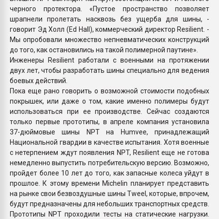
черного протектора. «Пустое пространство позволяет
шрапнели пролетать насквозь без ущерба для шины, -
говорит Эд Холл (Ed Hall), коммерческий директор Resilient. -
Мы опробовали множество непневматических конструкций
до того, как остановились на такой полимерной паутине».
Инженеры Resilient работали с военными на протяжении
двух лет, чтобы разработать шины специально для ведения
боевых действий.
Пока еще рано говорить о возможной стоимости подобных
покрышек, или даже о том, какие именно полимеры будут
использоваться при ее производстве. Сейчас создаются
только первые прототипы, в апреле компания установила
37-дюймовые шины NPT на Humvee, принадлежащий
Национальной гвардии в качестве испытания. Хотя военные
с нетерпением ждут появления NPT, Resilient еще не готова
немедленно выпустить потребительскую версию. Возможно,
пройдет более 10 лет до того, как запасные колеса уйдут в
прошлое. К этому времени Michelin планирует представить
на рынке свои безвоздушные шины Tweel, которые, впрочем,
будут предназначены для небольших транспортных средств.
Прототипы NPT проходили тесты на статические нагрузки.