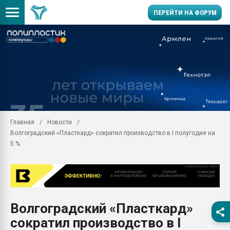
ПЕРЕЙТИ НА ФОРУМ
Продажа готового бизн
производство SPC лам
цикла
29.07.2026 ФРП помог 
заводу пластмасс" зах
ППЭ
Главная
Новости
Помощь в подборе мат
Волгоградский «Пласткард» сократил производство в I полугодие на
Вакуум-формовочные 
5 %
ближайшее подмосковье
Подмосковье, Москва
28.07.2026 Автоматиза
первый план в перераб
пластмасс
Волгоградский «Пласткард»
28.07.2026 "Техноникол
сократил производство в I
ситуацией на строител