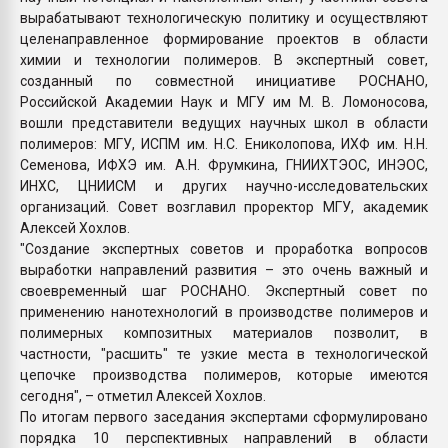
вырабатывают технологическую политику и осуществляют
целенаправленное формирование проектов в области
химии и технологии полимеров. В экспертный совет,
созданный по совместной инициативе РОСНАНО,
Российской Академии Наук и МГУ им М. В. Ломоносова,
вошли представители ведущих научных школ в области
полимеров: МГУ, ИСПМ им. Н.С. Ениколопова, ИХФ им. Н.Н.
Семенова, ИФХЭ им. А.Н. Фрумкина, ГНИИХТЭОС, ИНЭОС,
ИНХС, ЦНИИСМ и других научно-исследовательских
организаций. Совет возглавил проректор МГУ, академик
Алексей Хохлов.
"Создание экспертных советов и проработка вопросов
выработки направлений развития – это очень важный и
своевременный шаг РОСНАНО. Экспертный совет по
применению нанотехнологий в производстве полимеров и
полимерных композитных материалов позволит, в
частности, "расшить" те узкие места в технологической
цепочке производства полимеров, которые имеются
сегодня", – отметил Алексей Хохлов.
По итогам первого заседания экспертами сформулировано
порядка 10 перспективных направлений в области