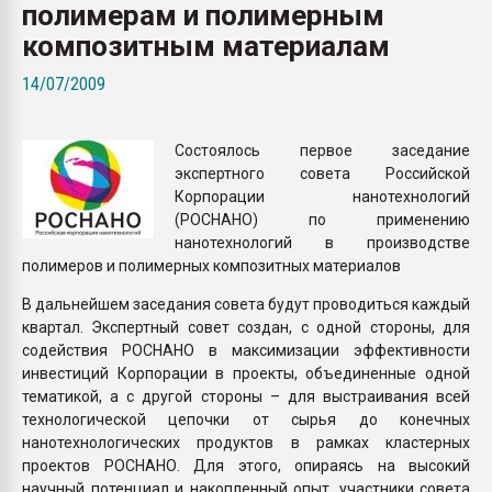
полимерам и полимерным
Всё, что касается выду
бутылок
композитным материалам
14/07/2009
ПЕРЕЙТИ НА 
Cостоялось первое заседание
экспертного совета Российской
Корпорации нанотехнологий
(РОСНАНО) по применению
нанотехнологий в производстве
полимеров и полимерных композитных материалов
В дальнейшем заседания совета будут проводиться каждый
квартал. Экспертный совет создан, с одной стороны, для
содействия РОСНАНО в максимизации эффективности
инвестиций Корпорации в проекты, объединенные одной
тематикой, а с другой стороны – для выстраивания всей
технологической цепочки от сырья до конечных
нанотехнологических продуктов в рамках кластерных
проектов РОСНАНО. Для этого, опираясь на высокий
научный потенциал и накопленный опыт, участники совета