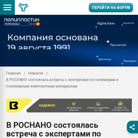
ПЕРЕЙТИ НА ФОРУМ
Продажа готового бизн
производство SPC лам
цикла
29.07.2026 ФРП помог 
заводу пластмасс" зах
ППЭ
Главная
Новости
Помощь в подборе мат
В РОСНАНО состоялась встреча с экспертами по полимерам и
Вакуум-формовочные 
полимерным композитным материалам
ближайшее подмосковье
Подмосковье, Москва
28.07.2026 Автоматиза
первый план в перераб
пластмасс
В РОСНАНО состоялась
28.07.2026 "Техноникол
встреча с экспертами по
ситуацией на строител