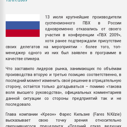
Всё, что касается выду
бутылок
13 июля крупнейшие производители
суспензионного ПВХ в России
ПЕРЕЙТИ НА 
одновременно отказались от своего
участия в конференции «ПВХ 2009»,
хотя ранее подтверждали присутствие
своих делегатов на мероприятии - более того, топ-
менеджер одного из них был заявлен в программе в
качестве спикера.
Что заставило лидеров рынка, занимающих по объёмам
производства вторую и третью позицию соответственно, в
последний момент изменить своё решение в отрицательную
сторону, остаётся только догадываться – помимо «такова
воля высшего руководства», официальных комментариев
данной ситуации со стороны предприятий так и не
последовало.
Глава компании «Креон» Фарес Кильзие (Fares N.Kilzie)
высказывает свою точку зрения относительно
свершившегося прецедента: «Поздний отказ ведущих