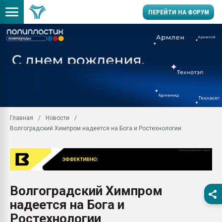
ПЕРЕЙТИ НА ФОРУМ
Помощь в подборе мат
Вакуум-формовочные 
ближайшее подмосковье
Подмосковье, Москва
28.07.2026 Автоматиза
первый план в перераб
Главная
Новости
пластмасс
Волгоградский Химпром надеется на Бога и Ростехнологии
28.07.2026 "Техноникол
ситуацией на строител
Всё, что касается выду
бутылок
Волгоградский Химпром
Материал поверхности 
вакуумного формовани
надеется на Бога и
Продам отходы Компо
Ростехнологии
поликарбоната и АБС-п