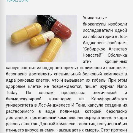
Всё, что касается выду
бутылок
Уникальные
биокапсулы изобрели
ПЕРЕЙТИ НА 
исследователи одной
из лабораторий в Лос-
Анджелесе, сообщает
"Сибирское Агенство
Новостей". Оболочка
этих крошечных
капсул состоит из водорастворимых полимеров и позволяет
безопасно доставлять специальный белковый комплекс в
ядра раковых клеток, что и вызывает их гибель. При этом
здоровые клетки не повреждаются, пишет журнал Nano
Today. По словам профессора химической и
биомолекулярной инженерии из Калифорнийского
университета в Лос-Анджелесе И Тана, капсула создана из
растворимого в воде полимера, который безопасно
доставляет протеиновый комплекс непосредственно в ядра
раковых клеток. Данный комплекс - апоптин, полученный из
птичьего вируса анемии, - вызывает их смерть. Этот протеин